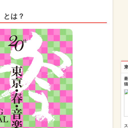
4」とは？
最
猫
ス