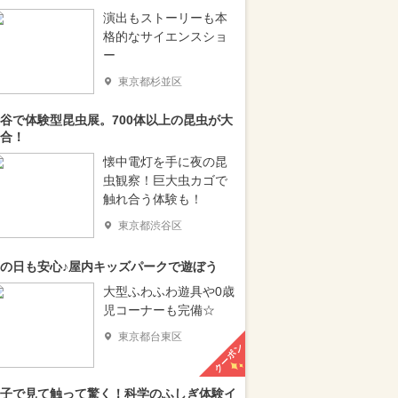
演出もストーリーも本
格的なサイエンスショ
ー
東京都杉並区
谷で体験型昆虫展。700体以上の昆虫が大
合！
懐中電灯を手に夜の昆
虫観察！巨大虫カゴで
触れ合う体験も！
東京都渋谷区
の日も安心♪屋内キッズパークで遊ぼう
大型ふわふわ遊具や0歳
児コーナーも完備☆
東京都台東区
クーポン
子で見て触って驚く！科学のふしぎ体験イ