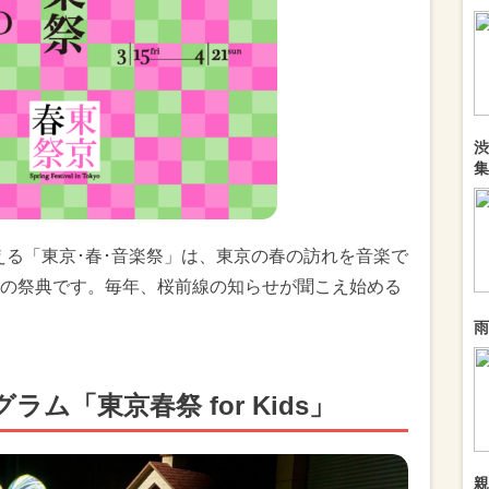
渋
集
迎える「東京･春･音楽祭」は、東京の春の訪れを音楽で
の祭典です。毎年、桜前線の知らせが聞こえ始める
雨
ム「東京春祭 for Kids」
親