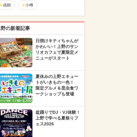
函館
小樽
上野の新着記事
日焼けキティちゃんが
かわいい！上野のサン
リオカフェで夏限定メ
ニューがスタート
夏休みの上野エキュー
トがいきもの一色！
限定グルメ＆昆虫食ワ
ークショップも登場
盆踊りでDJ・VJ体験！
上野で学べる夏祭りフ
ェス2026