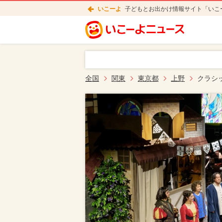
いこーよ
子どもとお出かけ情報サイト「いこ
全国
関東
東京都
上野
クラシ