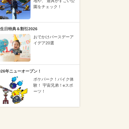
地や、 遊具がすごい公
園をチェック！
生日特典＆割引2026
おでかけバースデーア
イデア20選
026年ニューオープン！
ポケパーク！バイク体
験！ 宇宙兄弟！eスポ
ーツ！