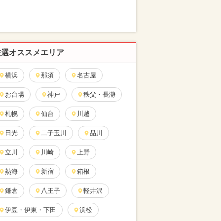
厳選オススメエリア
横浜
那須
名古屋
お台場
神戸
秩父・長瀞
札幌
仙台
川越
日光
二子玉川
品川
立川
川崎
上野
熱海
新宿
箱根
鎌倉
八王子
軽井沢
伊豆・伊東・下田
浜松