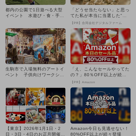
都内の公園で1日遊べる大型
「どうせ当たらない」と思っ
イベント 水遊び・食・手作
てた私が本当に当選した“買
り体験も
い方”がこれ
【PR】合同会社デジタルファーム
生駒市で入場無料のアートイ
「え、こんなセールやってた
ベント 子供向けワークショ
の？」80％OFF以上が続々
ップ多数
登場！Amazonの本気が...
【PR】Amazon
【東京】2026年1月1日・2
Amazon今日も見逃せない！
日・3日・4日のお正月開催イ
80%OFF以上が続々登場