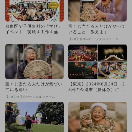
台東区で子供無料の「学び」
宝くじ当たる人だけがやって
イベント 実験＆工作＆踊り
いること、教えます
など充実
【PR】合同会社デジタルファーム
宝くじ当たる人だけが気づい
【東京】2024年8月24日・2
ている違い
5日の今週末（夏休み）に無
料で楽しめるイベント1...
【PR】合同会社デジタルファーム