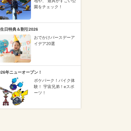
地や、 遊具がすごい公
園をチェック！
生日特典＆割引2026
おでかけバースデーア
イデア20選
026年ニューオープン！
ポケパーク！バイク体
験！ 宇宙兄弟！eスポ
ーツ！