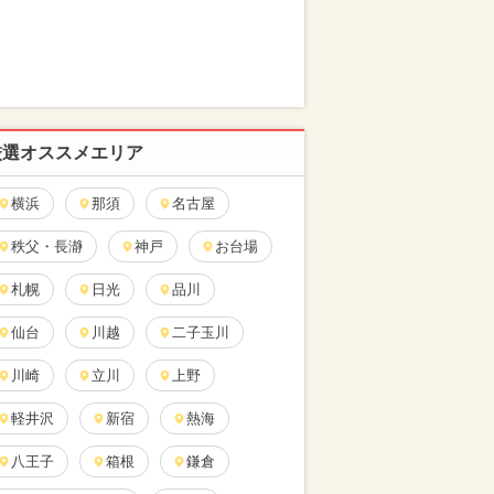
厳選オススメエリア
横浜
那須
名古屋
秩父・長瀞
神戸
お台場
札幌
日光
品川
仙台
川越
二子玉川
川崎
立川
上野
軽井沢
新宿
熱海
八王子
箱根
鎌倉