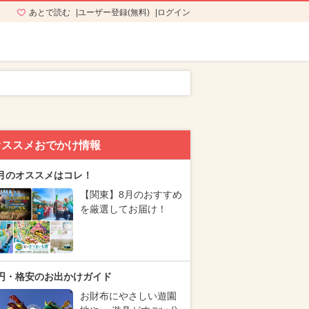
あとで読む
ユーザー登録(無料)
ログイン
オススメおでかけ情報
月のオススメはコレ！
【関東】8月のおすすめ
を厳選してお届け！
円・格安のお出かけガイド
お財布にやさしい遊園