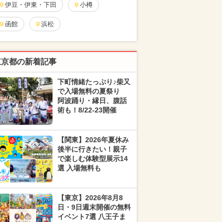
伊豆・伊東・下田
小樽
函館
浜松
東京都の新着記事
下町情緒たっぷり♪柴又
で入場無料の夏祭り
阿波踊り・縁日、腹話
術も！8/22-23開催
【関東】2026年夏休み
後半に行きたい！親子
で楽しむ体験型展示14
選 入場無料も
【東京】2026年8月8
日・9日週末開催の無料
イベント7選 八王子ま