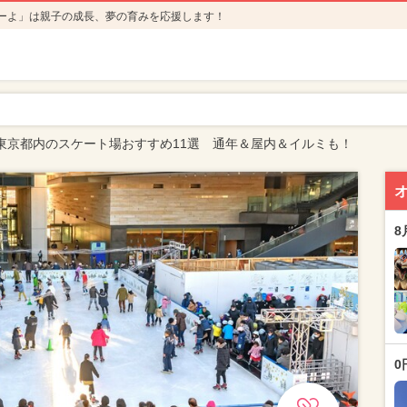
ーよ」は親子の成長、夢の育みを応援します！
24】東京都内のスケート場おすすめ11選 通年＆屋内＆イルミも！
8
0