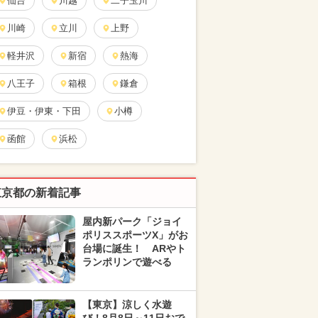
仙台
川越
二子玉川
川崎
立川
上野
軽井沢
新宿
熱海
八王子
箱根
鎌倉
伊豆・伊東・下田
小樽
函館
浜松
東京都の新着記事
屋内新パーク「ジョイ
ポリススポーツX」がお
台場に誕生！ ARやト
ランポリンで遊べる
【東京】涼しく水遊