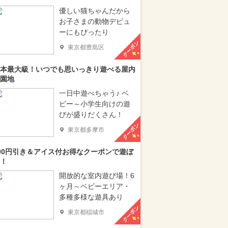
優しい猫ちゃんだから
お子さまの動物デビュ
ーにもぴったり
クーポン
東京都豊島区
本最大級！いつでも思いっきり遊べる屋内
園地
一日中遊べちゃう♪ ベ
ビー～小学生向けの遊
びが盛りだくさん！
クーポン
東京都多摩市
00円引き＆アイス付お得なクーポンで遊ぼ
！
開放的な室内遊び場！6
ヶ月～ベビーエリア・
多種多様な遊具あり
クーポン
東京都稲城市