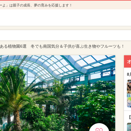
ーよ」は親子の成長、夢の育みを応援します！
がある植物園6選 冬でも南国気分＆子供が喜ぶ生き物やフルーツも！
8
【