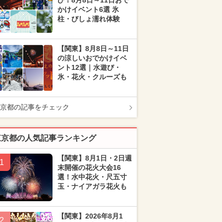
び！8月8日～11日おで
かけイベント6選 氷
柱・びしょ濡れ体験
【関東】8月8日～11日
の涼しいおでかけイベ
ント12選｜水遊び・
氷・花火・クルーズも
京都の記事をチェック
東京都の人気記事ランキング
【関東】8月1日・2日週
1
末開催の花火大会16
選！水中花火・尺五寸
玉・ナイアガラ花火も
【関東】2026年8月1
2