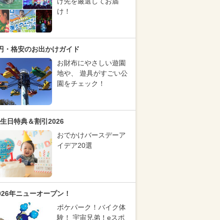
け先を厳選してお届
け！
円・格安のお出かけガイド
お財布にやさしい遊園
地や、 遊具がすごい公
園をチェック！
生日特典＆割引2026
おでかけバースデーア
イデア20選
026年ニューオープン！
ポケパーク！バイク体
験！ 宇宙兄弟！eスポ