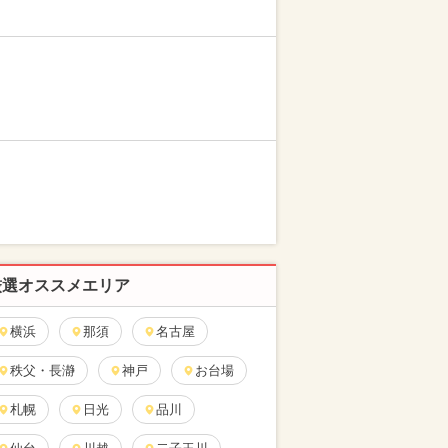
厳選オススメエリア
横浜
那須
名古屋
秩父・長瀞
神戸
お台場
札幌
日光
品川