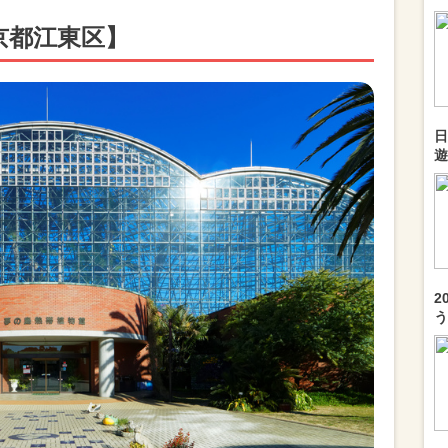
京都江東区】
日
遊
2
う