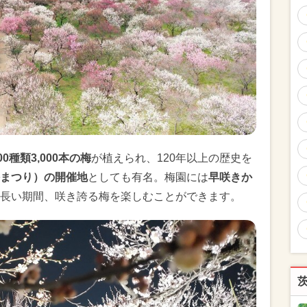
00種類3,000本の梅
が植えられ、120年以上の歴史を
まつり）の開催地
としても有名。梅園には
早咲きか
長い期間、咲き誇る梅を楽しむことができます。