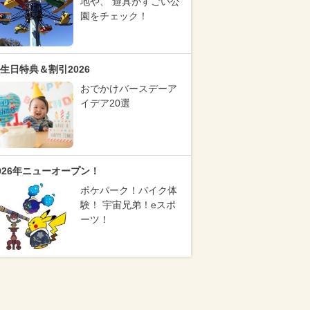
地や、 遊具がすごい公
園をチェック！
生日特典＆割引2026
おでかけバースデーア
イデア20選
026年ニューオープン！
ポケパーク！バイク体
験！ 宇宙兄弟！eスポ
ーツ！