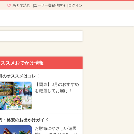
あとで読む
ユーザー登録(無料)
ログイン
オススメおでかけ情報
月のオススメはコレ！
【関東】8月のおすすめ
を厳選してお届け！
円・格安のお出かけガイド
お財布にやさしい遊園