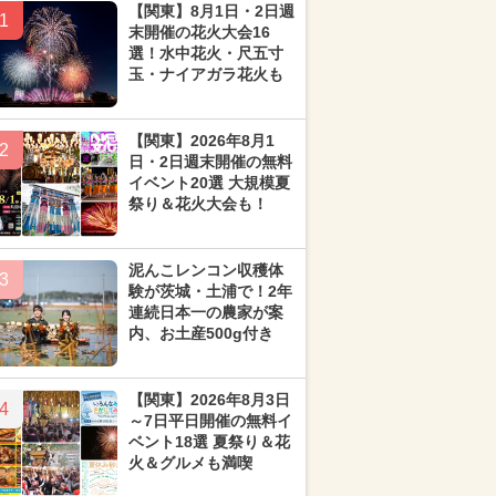
【関東】8月1日・2日週
1
末開催の花火大会16
選！水中花火・尺五寸
玉・ナイアガラ花火も
【関東】2026年8月1
2
日・2日週末開催の無料
イベント20選 大規模夏
祭り＆花火大会も！
泥んこレンコン収穫体
3
験が茨城・土浦で！2年
連続日本一の農家が案
内、お土産500g付き
【関東】2026年8月3日
4
～7日平日開催の無料イ
ベント18選 夏祭り＆花
火＆グルメも満喫