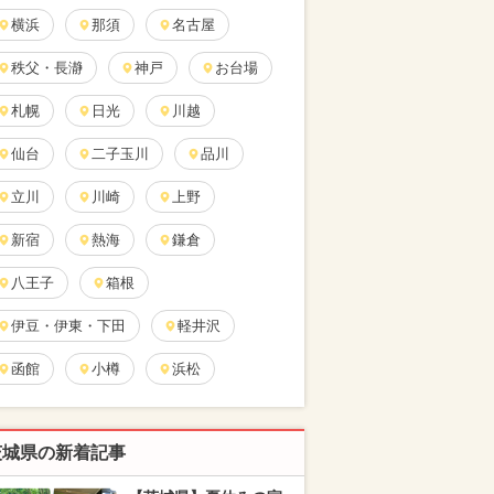
横浜
那須
名古屋
秩父・長瀞
神戸
お台場
札幌
日光
川越
仙台
二子玉川
品川
立川
川崎
上野
新宿
熱海
鎌倉
八王子
箱根
伊豆・伊東・下田
軽井沢
函館
小樽
浜松
茨城県の新着記事