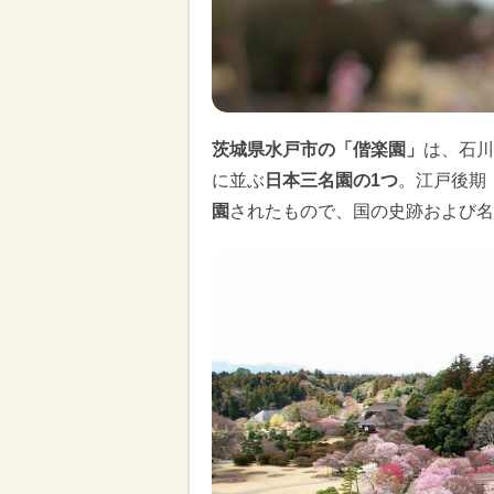
茨城県水戸市の「偕楽園」
は、石川
に並ぶ
日本三名園の1つ
。江戸後期（
園
されたもので、国の史跡および名