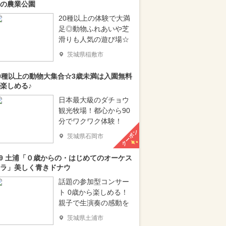
の農業公園
20種以上の体験で大満
足◎動物ふれあいや芝
滑りも人気の遊び場☆
茨城県稲敷市
0種以上の動物大集合☆3歳未満は入園無料
楽しめる♪
日本最大級のダチョウ
観光牧場！都心から90
分でワクワク体験！
クーポン
茨城県石岡市
/9 土浦「０歳からの・はじめてのオーケス
ラ」美しく青きドナウ
話題の参加型コンサー
ト 0歳から楽しめる！
親子で生演奏の感動を
茨城県土浦市