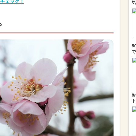
チェック！
気
？
5
で
8
ト