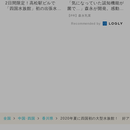
2日間限定！高松駅ビルで
「気になっていた認知機能が
「四国水族館」初の出張水族
菌で…」森永が開発。感動の
館 宣伝隊長・しゅこくんも
70代続出
【PR】森永乳業
登場
Recommended by
全国
中国･四国
香川県
2020年夏に四国初の大型水族館！ 好