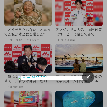
「どうせ当たらない」と思っ
アマゾンで大人気！血圧対策
てた私が本当に当選した“買
はコーヒーに足してみて
い方”がこれ
【PR】合同会社デジタルファーム
【PR】森永乳業
×
「気になっていた認知機能が
香川県「四国水族館」が夜の
菌で…」森永が開発。感動の
見学実施 夕日背景にイルカ
70代続出
ショーも
【PR】森永乳業