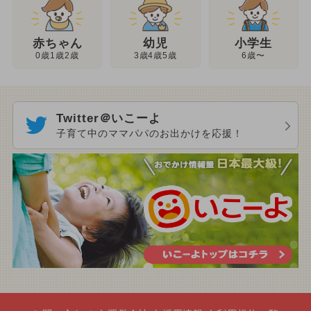
幼児
赤ちゃん
小学生
3歳4歳5歳
0歳1歳2歳
6歳〜
Twitter＠いこーよ
子育て中のママパパのお出かけを応援！