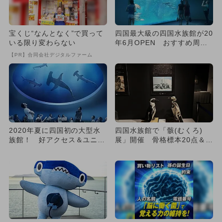
宝くじ“なんとなく”で買って
四国最大級の四国水族館が20
いる限り変わらない
年6月OPEN おすすめ周辺
スポットも
【PR】合同会社デジタルファーム
2020年夏に四国初の大型水
四国水族館で「骸(むくろ)
族館！ 好アクセス＆ユニー
展」開催 骨格標本20点＆自
ク展示も
分が標本になれる顔はめパ
ネ...