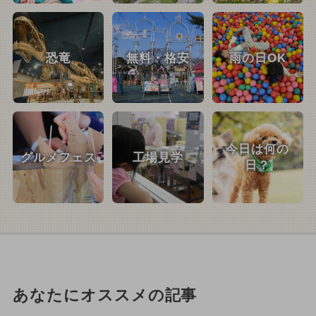
恐竜
無料・格安
雨の日OK
今日は何の
グルメフェス
工場見学
日？
あなたにオススメの記事