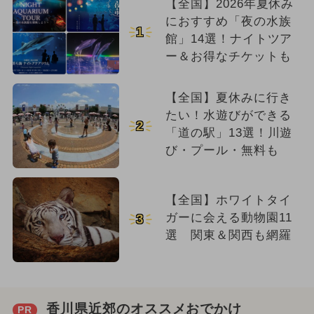
【全国】2026年夏休み
におすすめ「夜の水族
1
館」14選！ナイトツア
ー＆お得なチケットも
【全国】夏休みに行き
たい！水遊びができる
2
「道の駅」13選！川遊
び・プール・無料も
【全国】ホワイトタイ
ガーに会える動物園11
3
選 関東＆関西も網羅
香川県近郊のオススメおでかけ
PR