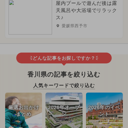
屋内プールで遊んだ後は露
天風呂や大浴場でリラック
ス♪
愛媛県西予市
どんな記事をお探しですか？
香川県の記事を絞り込む
人気キーワードで絞り込む
厳選お出かけ
2026年オープ
2026年のイベ
まとめ
ン
ント