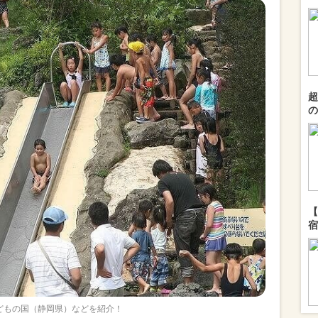
超
の
【
宿
どもの国（静岡県）などを紹介！