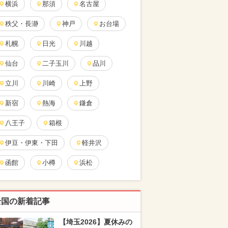
横浜
那須
名古屋
秩父・長瀞
神戸
お台場
札幌
日光
川越
仙台
二子玉川
品川
立川
川崎
上野
新宿
熱海
鎌倉
八王子
箱根
伊豆・伊東・下田
軽井沢
函館
小樽
浜松
全国の新着記事
【埼玉2026】夏休みの