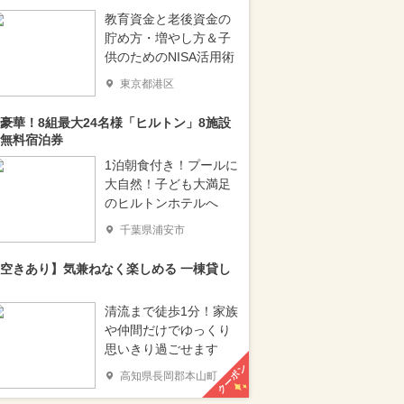
教育資金と老後資金の
貯め方・増やし方＆子
供のためのNISA活用術
東京都港区
豪華！8組最大24名様「ヒルトン」8施設
無料宿泊券
1泊朝食付き！プールに
大自然！子ども大満足
のヒルトンホテルへ
千葉県浦安市
空きあり】気兼ねなく楽しめる 一棟貸し
清流まで徒歩1分！家族
や仲間だけでゆっくり
思いきり過ごせます
クーポン
高知県長岡郡本山町