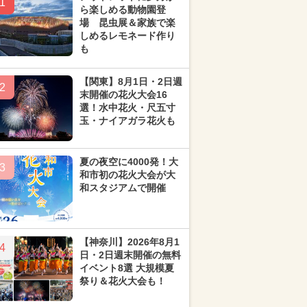
1
ら楽しめる動物園登
場 昆虫展＆家族で楽
しめるレモネード作り
も
【関東】8月1日・2日週
2
末開催の花火大会16
選！水中花火・尺五寸
玉・ナイアガラ花火も
夏の夜空に4000発！大
3
和市初の花火大会が大
和スタジアムで開催
【神奈川】2026年8月1
4
日・2日週末開催の無料
イベント8選 大規模夏
祭り＆花火大会も！