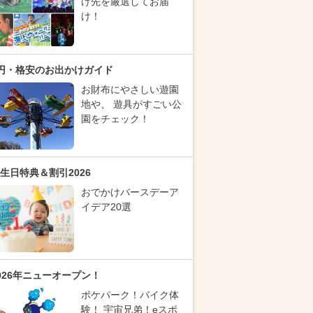
け先を厳選してお届
け！
円・格安のお出かけガイド
お財布にやさしい遊園
地や、 遊具がすごい公
園をチェック！
生日特典＆割引2026
おでかけバースデーア
イデア20選
026年ニューオープン！
ポケパーク！バイク体
験！ 宇宙兄弟！eスポ