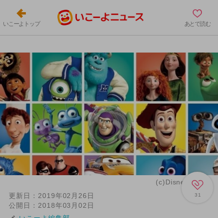
いこーよトップ
あとで読む
(c)Disney/Pixar
更新日：
2019年02月26日
31
公開日：
2018年03月02日
いこーよ編集部