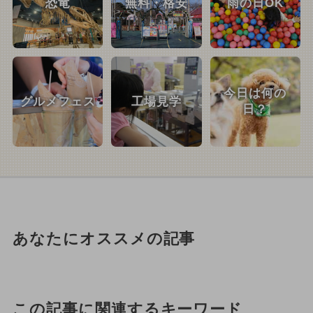
恐竜
無料・格安
雨の日OK
今日は何の
グルメフェス
工場見学
日？
あなたにオススメの記事
この記事に関連するキーワード