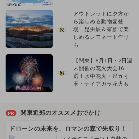
アウトレットに夕方か
ら楽しめる動物園登
場 昆虫展＆家族で楽
2
しめるレモネード作り
も
【関東】8月1日・2日週
末開催の花火大会16
3
選！水中花火・尺五寸
玉・ナイアガラ花火も
関東近郊のオススメおでかけ
PR
ドローンの未来を、ロマンの森で先取り！
ハイテクスポーツ！白熱の