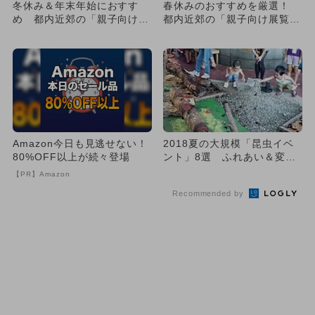
冬休み＆年末年始におすす
春休みのおすすめを厳選！
め 都内近郊の「親子向け展
都内近郊の「親子向け展覧
覧会」10選
会」9選
Amazon今日も見逃せない！
2018夏の大規模「昆虫イベ
80%OFF以上が続々登場
ント」8選 ふれあい＆変わ
り種も多数
【PR】Amazon
Recommended by