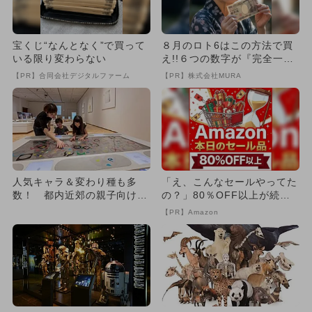
宝くじ“なんとなく”で買って
８月のロト6はこの方法で買
いる限り変わらない
え!!６つの数字が『完全一
致』する方法
【PR】合同会社デジタルファーム
【PR】株式会社MURA
人気キャラ＆変わり種も多
「え、こんなセールやってた
数！ 都内近郊の親子向け展
の？」80％OFF以上が続々
覧会11選
登場！Amazonの本気が...
【PR】Amazon