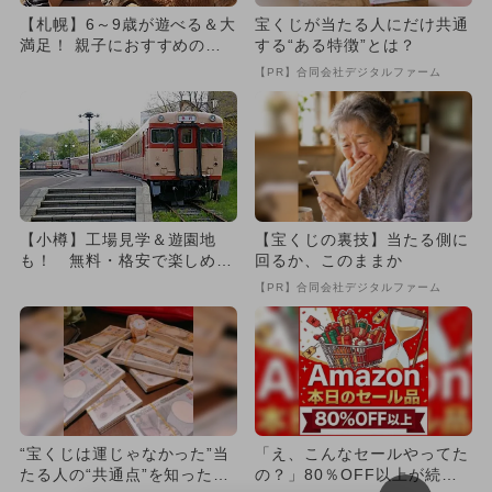
【札幌】6～9歳が遊べる＆大
宝くじが当たる人にだけ共通
満足！ 親子におすすめの観
する“ある特徴”とは？
光スポット＜10選＞
【PR】合同会社デジタルファーム
【小樽】工場見学＆遊園地
【宝くじの裏技】当たる側に
も！ 無料・格安で楽しめる
回るか、このままか
人気スポット＜9選＞
【PR】合同会社デジタルファーム
“宝くじは運じゃなかった”当
「え、こんなセールやってた
たる人の“共通点”を知っただ
の？」80％OFF以上が続々