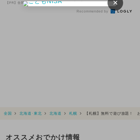
×
け
登場！Amazonの本気が...
【PR】合同会社デジタルファーム
【PR】Amazon
Recommended by
全国
北海道･東北
北海道
札幌
【札幌】無料で遊び放題！ お
オススメおでかけ情報