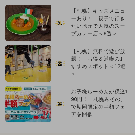
【札幌】キッズメニュ
ーあり！ 親子で行き
1
たい地元で人気のスー
プカレー店＜8選＞
【札幌】無料で遊び放
題！ お得＆満喫のお
2
すすめスポット＜12選
＞
お子様らーめんが税込1
90円！「札幌みその」
3
で期間限定の半額フェ
アを開催