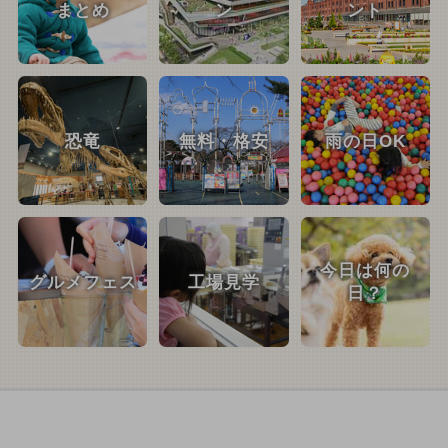
まとめ
ン
ント
恐竜
無料・格安
雨の日OK
今日は何の
グルメフェス
工場見学
日？