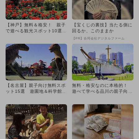
【神戸】無料＆格安！ 親子
【宝くじの裏技】当たる側に
で遊べる観光スポット10選
回るか、このままか
科学館＆博物館＆工場見学も
【PR】合同会社デジタルファーム
【名古屋】親子向け無料スポ
無料・格安なのに本格的！
ット15選 遊園地＆科学館＆
遊べて学べる品川の親子向け
動物園も
博物館・ミュージアム8選