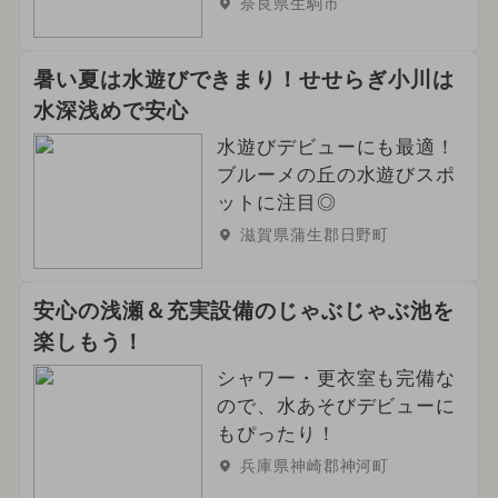
奈良県生駒市
2024年9月のイベント
2026年4月のイベント
暑い夏は水遊びできまり！せせらぎ小川は
水深浅めで安心
2025年5月のイベント
水遊びデビューにも最適！
ブルーメの丘の水遊びスポ
夏休み（日帰り）
冬休み
ットに注目◎
2024年2月のイベント
滋賀県蒲生郡日野町
2026年6月のイベント
春休み
安心の浅瀬＆充実設備のじゃぶじゃぶ池を
職業体験
楽しもう！
シャワー・更衣室も完備な
ので、水あそびデビューに
もぴったり！
兵庫県神崎郡神河町