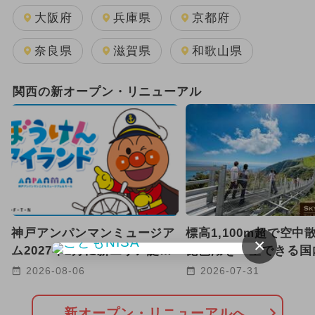
週末イベント関西パック
夏休み
大阪府
兵庫県
京都府
日帰り
雨の日OK
奈良県
滋賀県
和歌山県
GW(ゴールデンウィーク)
関西の新オープン・リニューアル
キャラクター
2026年1月のイベント
2025年12月のイベント
2025年11月のイベント
2024年12月のイベント
神戸アンパンマンミュージア
標高1,100m超で空中
×
2024年5月のイベント
ム2027年2月に新エリア誕生
琵琶湖を一望できる国
へ 海と冒険がテーマ！
220mの絶景吊り橋が
2026-08-06
2026-07-31
2024年7月のイベント
【滋賀】
2025年1月のイベント
新オープン・リニューアルへ