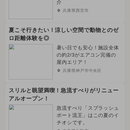
2025年2月のイベント
介
兵庫県西宮市
2026年7月のイベント
2024年8月のイベント
夏こそ行きたい！涼しい空間で動物とのゼ
ロ距離体験を◎
2026年3月のイベント
暑い日でも安心！施設全体
の約2/3がエアコン完備の
2024年10月のイベント
グルメフェス
屋内エリア！
イルミネーション
兵庫県神戸市中央区
2025年7月のイベント
スリルと眺望満喫！急流すべりがリニュー
2024年6月のイベント
アルオープン！
急流すべり「スプラッシュ
2026年5月のイベント
ボート流王」はこの夏のイ
チオシです。
2025年4月のイベント