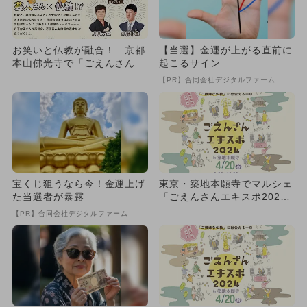
お笑いと仏教が融合！ 京都
【当選】金運が上がる直前に
本山佛光寺で「ごえんさんエ
起こるサイン
キスポ2024」開催
【PR】合同会社デジタルファーム
宝くじ狙うなら今！金運上げ
東京・築地本願寺でマルシェ
た当選者が暴露
「ごえんさんエキスポ202
4」開催 ワークショップ多
【PR】合同会社デジタルファーム
数...