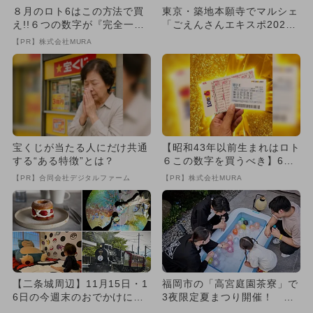
８月のロト6はこの方法で買
東京・築地本願寺でマルシェ
え!!６つの数字が『完全一
「ごえんさんエキスポ202
致』する方法
4」開催 ワークショップ多
【PR】株式会社MURA
数...
宝くじが当たる人にだけ共通
【昭和43年以前生まれはロト
する“ある特徴”とは？
６この数字を買うべき】6つ
の数字が「完全一致」する
【PR】合同会社デジタルファーム
【PR】株式会社MURA
方...
【二条城周辺】11月15日・1
福岡市の「高宮庭園茶寮」で
6日の今週末のおでかけにも
3夜限定夏まつり開催！ 特
おすすめ！人気施設ランキ...
別ビュッフェ＆子供向け縁日