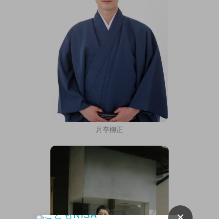
月亭柳正
×