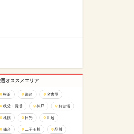
厳選オススメエリア
横浜
那須
名古屋
秩父・長瀞
神戸
お台場
札幌
日光
川越
仙台
二子玉川
品川