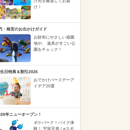
け先を厳選してお届
け！
円・格安のお出かけガイド
お財布にやさしい遊園
地や、 遊具がすごい公
園をチェック！
生日特典＆割引2026
おでかけバースデーア
イデア20選
026年ニューオープン！
ポケパーク！バイク体
験！ 宇宙兄弟！eスポ