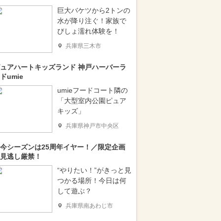
巨大バケツから2トンの
水が降り注ぐ！家族で
びしょ濡れ体験を！
兵庫県三木市
ュアハートキッズランド 神戸ハーバーラ
ドumie
umieフードコート隣の
「大型室内公園ピュア
キッズ」
兵庫県神戸市中央区
今シーズンは25周年イヤー！／限定企画
見逃し厳禁！
“やりたい！”がきっと見
つかる場所！今日は何
して遊ぶ？
兵庫県南あわじ市