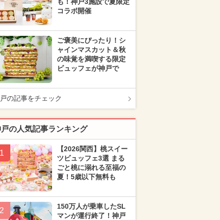
も！神戸3施設で夏限定
コラボ開催
ご褒美にぴったり！シ
ャインマスカット＆秋
の味覚を満喫する限定
ビュッフェが神戸で
戸の記事をチェック
神戸の人気記事ランキング
【2026関西】桃スイー
1
ツビュッフェ3選 まる
ごと桃に溺れる至福の
夏！5歳以下無料も
150万人が乗車したSL
2
マンが運行終了！神戸