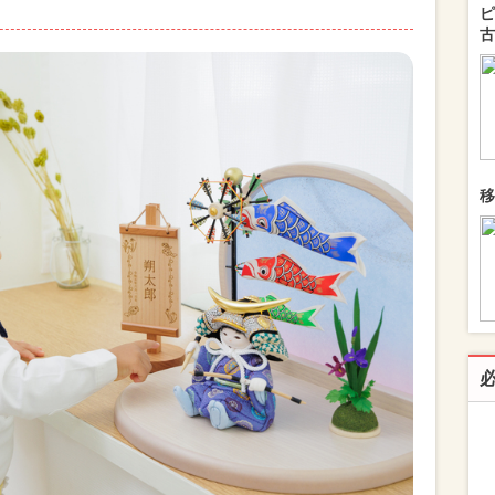
ピ
古
移