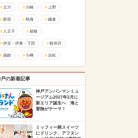
立川
川崎
上野
新宿
熱海
鎌倉
八王子
箱根
伊豆・伊東・下田
軽井沢
函館
小樽
浜松
神戸の新着記事
神戸アンパンマンミュ
ージアム2027年2月に
新エリア誕生へ 海と
冒険がテーマ！
ミッフィー柄スイーツ
にドリンク、アフヌン