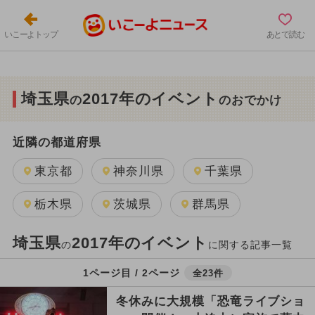
いこーよトップ
あとで読む
埼玉県
2017年のイベント
の
のおでかけ
近隣の都道府県
東京都
神奈川県
千葉県
栃木県
茨城県
群馬県
埼玉県
2017年のイベント
の
に関する記事一覧
1ページ目 / 2ページ
全23件
冬休みに大規模「恐竜ライブショ