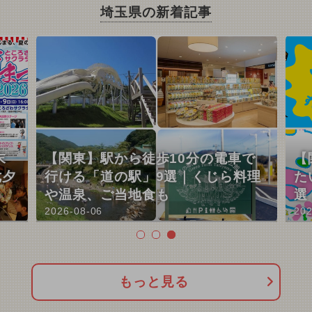
埼玉県の新着記事
末
【関東】駅から徒歩10分の電車で
【
七夕
行ける「道の駅」9選｜くじら料理
た
や温泉、ご当地食も
選
2026-08-06
202
もっと見る