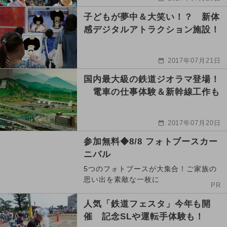
子どもが夢中＆大笑い！？ 新体
感デジタルアトラクション施設！
2017年07月21日
国内最大級の鉄道ジオラマ登場！
電車の仕事体験＆新幹線工作も
2017年07月20日
参加無料◆8/8 フォトブースカー
ニバル
5つのフォトブースが大集合！ご家族の
思い出を素敵な一枚に
PR
人気「鉄道フェスタ」今年も開
催 記念SLや運転手体験も！