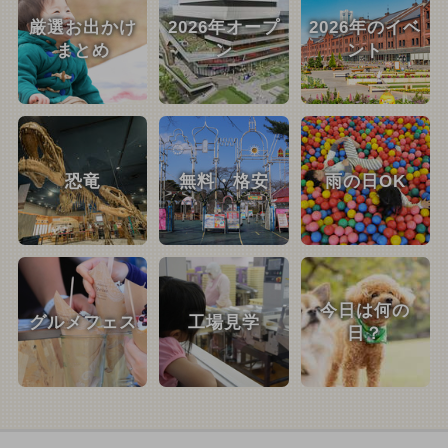
厳選お出かけ
2026年オープ
2026年のイベ
まとめ
ン
ント
恐竜
無料・格安
雨の日OK
今日は何の
グルメフェス
工場見学
日？