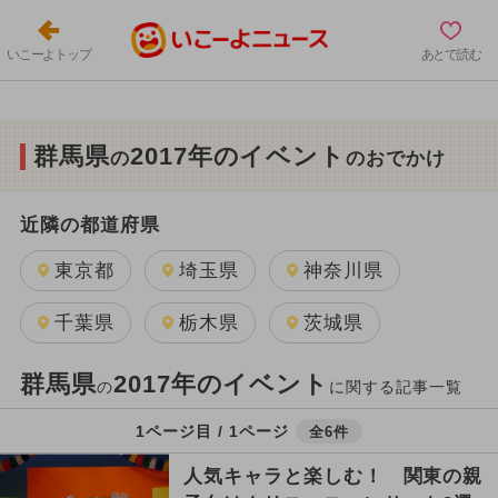
いこーよトップ
あとで読む
群馬県
2017年のイベント
の
のおでかけ
近隣の都道府県
東京都
埼玉県
神奈川県
千葉県
栃木県
茨城県
群馬県
2017年のイベント
の
に関する記事一覧
1ページ目 / 1ページ
全6件
人気キャラと楽しむ！ 関東の親