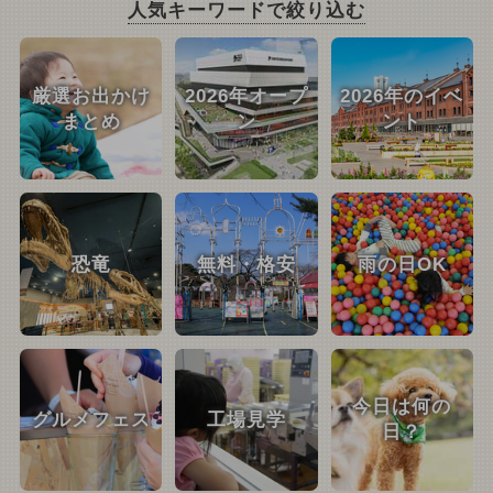
人気キーワードで絞り込む
厳選お出かけ
2026年オープ
2026年のイベ
まとめ
ン
ント
恐竜
無料・格安
雨の日OK
今日は何の
グルメフェス
工場見学
日？