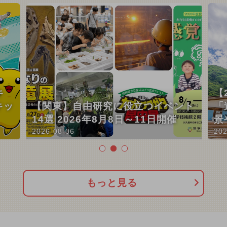
キ
【
キッ
【関東】自由研究に役立つイベント
「
14選 2026年8月8日～11日開催
景
2026-08-06
202
もっと見る