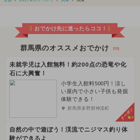
全国
2017年のイベント
関東
関東
おでかけ先に迷ったらココ！
群馬県のオススメおでかけ
PR
未就学児は入館無料！約200点の恐竜や化
石に大興奮！
小学生入館料500円！涼し
い屋内で小さい子供も発掘
体験できる！
群馬県多野郡神流町
クーポン
自然の中で遊ぼう！渓流でニジマス釣り体
験ができるよ