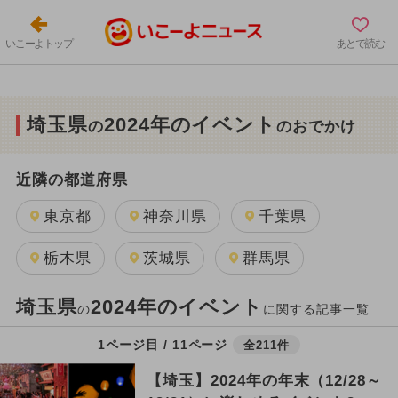
いこーよトップ
あとで読む
埼玉県
2024年のイベント
の
のおでかけ
近隣の都道府県
東京都
神奈川県
千葉県
栃木県
茨城県
群馬県
埼玉県
2024年のイベント
の
に関する記事一覧
1ページ目 / 11ページ
全211件
【埼玉】2024年の年末（12/28～