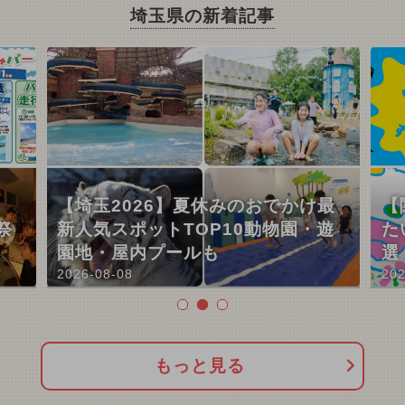
埼玉県の新着記事
【埼玉2026】夏休みのおでかけ最
【
祭
新人気スポットTOP10動物園・遊
た
園地・屋内プールも
選
2026-08-08
202
もっと見る