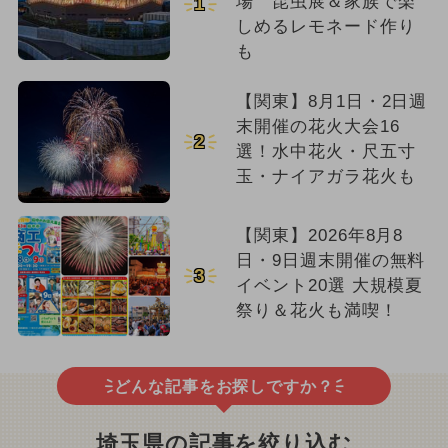
場 昆虫展＆家族で楽
1
しめるレモネード作り
も
【関東】8月1日・2日週
末開催の花火大会16
2
選！水中花火・尺五寸
玉・ナイアガラ花火も
【関東】2026年8月8
日・9日週末開催の無料
3
イベント20選 大規模夏
祭り＆花火も満喫！
どんな記事をお探しですか？
埼玉県の記事を絞り込む