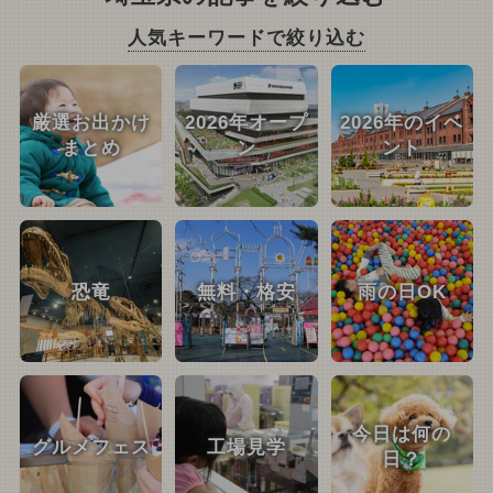
人気キーワードで絞り込む
厳選お出かけ
2026年オープ
2026年のイベ
まとめ
ン
ント
恐竜
無料・格安
雨の日OK
今日は何の
グルメフェス
工場見学
日？