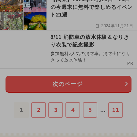
の今週末に無料で楽しめるイベン
ト21選
2024年11月21日
8/11 消防車の放水体験＆なりき
り衣装で記念撮影
参加無料♪人気の消防車。消防士になり
きって放水体験！
PR
次のページ
1
2
3
4
5
…
11