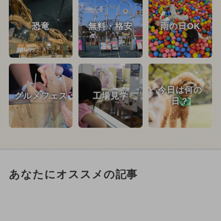
恐竜
無料・格安
雨の日OK
今日は何の
グルメフェス
工場見学
日？
あなたにオススメの記事