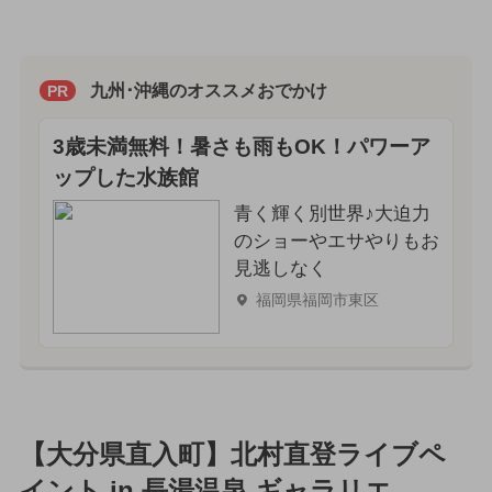
九州･沖縄のオススメおでかけ
PR
3歳未満無料！暑さも雨もOK！パワーア
ップした水族館
青く輝く別世界♪大迫力
のショーやエサやりもお
見逃しなく
福岡県福岡市東区
【大分県直入町】北村直登ライブペ
イント in 長湯温泉 ギャラリエ