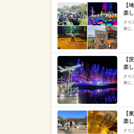
【埼
楽し
クリス
末に
【茨
楽し
クリス
末に
【東
楽し
クリス