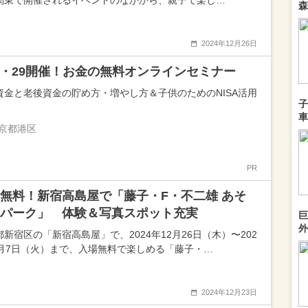
関東で開催されるイベントのなかから、親子で楽し…
森
2024年12月26日
25・29開催！お金の無料オンラインセミナー
資金と老後資金の貯め方・増やし方＆子供のためのNISA活用
子
車
京都港区
PR
無料！新宿高島屋で「藤子・F・不二雄 あそ
パーク」 体験＆写真スポット充実
巨
外
都新宿区の「新宿高島屋」で、2024年12月26日（木）〜202
1月7日（火）まで、入場無料で楽しめる「藤子・…
2024年12月23日