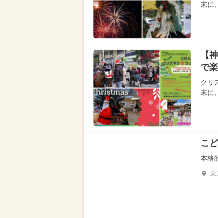
末に
【神
で楽
クリス
末に
こど
本格
東