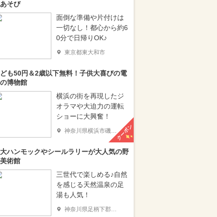
あそび
面倒な準備や片付けは
一切なし！都心から約6
0分で日帰りOK♪
東京都東大和市
ども50円＆2歳以下無料！子供大喜びの電
の博物館
横浜の街を再現したジ
オラマや大迫力の運転
ショーに大興奮！
クーポン
神奈川県横浜市磯子区
大ハンモックやシールラリーが大人気の野
美術館
三世代で楽しめる♪自然
を感じる天然温泉の足
湯も人気！
神奈川県足柄下郡箱根町