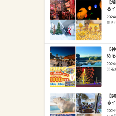
【埼
るイ
202
催さ
【神
める
202
開催
【関
るイ
202