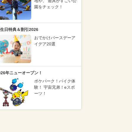
地や、 遊具がすごい公
園をチェック！
生日特典＆割引2026
おでかけバースデーア
イデア20選
026年ニューオープン！
ポケパーク！バイク体
験！ 宇宙兄弟！eスポ
ーツ！