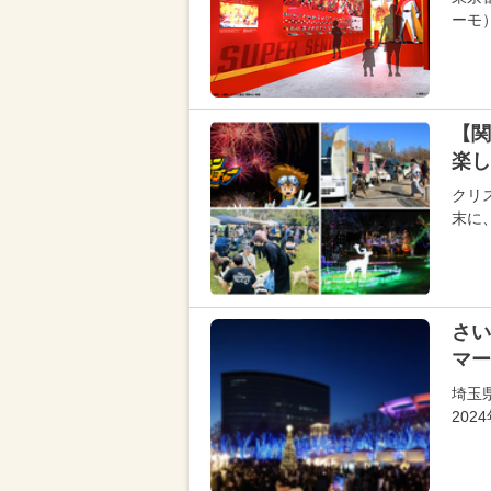
ーモ）
【関
楽し
クリス
末に
さい
マー
埼玉
20