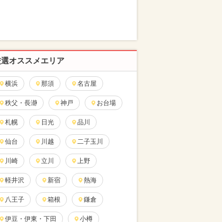
厳選オススメエリア
横浜
那須
名古屋
秩父・長瀞
神戸
お台場
札幌
日光
品川
仙台
川越
二子玉川
川崎
立川
上野
軽井沢
新宿
熱海
八王子
箱根
鎌倉
伊豆・伊東・下田
小樽