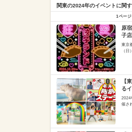
関東の
2024年のイベントに関
1ページ
原宿
子店
東京
（日
【東
るイ
202
催さ