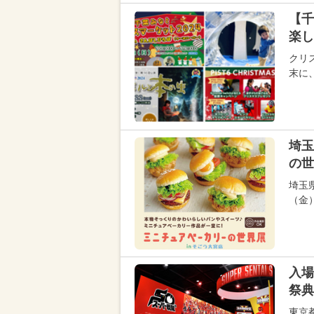
【千
楽し
クリス
末に
埼玉
の世
埼玉
（金
入場
祭
東京都