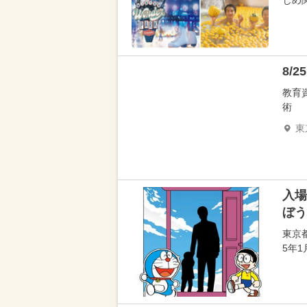
じめ
8/
教育
術
東
入場
ぼう
東京
5年