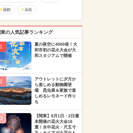
函館
浜松
関東の人気記事ランキング
夏の夜空に4000発！大
1
和市初の花火大会が大
和スタジアムで開催
アウトレットに夕方か
2
ら楽しめる動物園登
場 昆虫展＆家族で楽
しめるレモネード作り
も
【関東】8月1日・2日週
3
末開催の花火大会16
選！水中花火・尺五寸
玉・ナイアガラ花火も