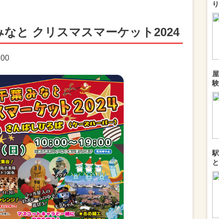
り
なと クリスマスマーケット2024
:00
屋
験
駅
と