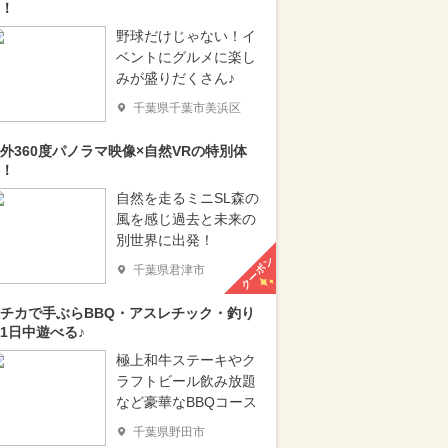
！
野球だけじゃない！イ
ベントにグルメに楽し
みが盛りだくさん♪
千葉県千葉市美浜区
外360度パノラマ映像×自然VRの特別体
！
自然を走るミニSL森の
風を感じ過去と未来の
別世界に出発！
クーポン
千葉県君津市
チカで手ぶらBBQ・アスレチック・釣り
1日中遊べる♪
極上和牛ステーキやク
ラフトビール飲み放題
など豪華なBBQコース
千葉県野田市