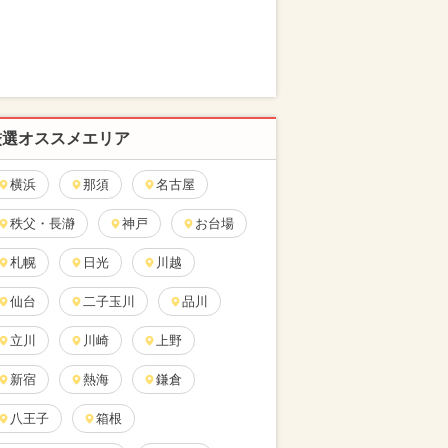
厳選オススメエリア
横浜
那須
名古屋
秩父・長瀞
神戸
お台場
札幌
日光
川越
仙台
二子玉川
品川
立川
川崎
上野
新宿
熱海
鎌倉
八王子
箱根