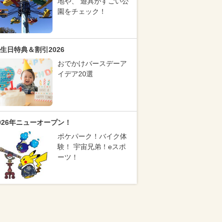
地や、 遊具がすごい公
園をチェック！
生日特典＆割引2026
おでかけバースデーア
イデア20選
026年ニューオープン！
ポケパーク！バイク体
験！ 宇宙兄弟！eスポ
ーツ！