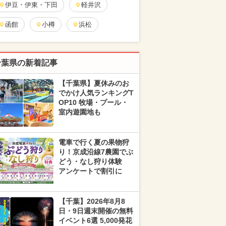
伊豆・伊東・下田
軽井沢
函館
小樽
浜松
千葉県の新着記事
【千葉県】夏休みのお
でかけ人気ランキングT
OP10 牧場・プール・
室内遊園地も
電車で行く夏の果物狩
り！京成沿線7農園でぶ
どう・なし狩り体験
アンケートで割引に
【千葉】2026年8月8
日・9日週末開催の無料
イベント6選 5,000発花