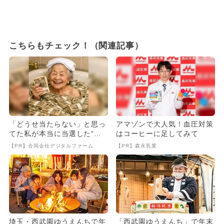
こちらもチェック！（関連記事）
「どうせ当たらない」と思っ
アマゾンで大人気！血圧対策
てた私が本当に当選した“買
はコーヒーに足してみて
い方”がこれ
【PR】合同会社デジタルファーム
【PR】森永乳業
埼玉・西武園ゆうえんちで年
「西武園ゆうえんち」で年末