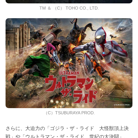
TM ＆ （C） TOHO CO., LTD.
（C）TSUBURAYA PROD.
さらに、大迫力の「ゴジラ・ザ・ライド 大怪獣頂上決
戦」や「ウルトラマン・ザ・ライド 世紀の大決闘」、