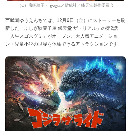
（C）廣嶋玲子・ jyajya／偕成社／銭天堂製作委員会
西武園ゆうえんちでは、12月6日（金）にストーリーを刷
新した「ふしぎ駄菓子屋 銭天堂 ザ・リアル」の第2話
「人生スゴ六グミ」がオープン。大人気アニメーショ
ン・児童小説の世界を体験できるアトラクションです。