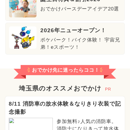
おでかけバースデーアイデア20選
2026年ニューオープン！
ポケパーク！バイク体験！ 宇宙兄
弟！eスポーツ！
おでかけ先に迷ったらココ！
埼玉県のオススメおでかけ
PR
8/11 消防車の放水体験＆なりきり衣装で記
念撮影
参加無料♪人気の消防車。
消防士になりきって放水体