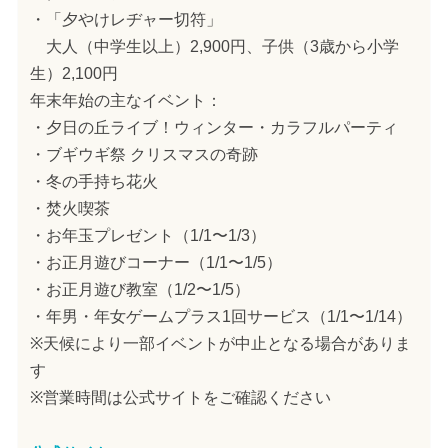
・「夕やけレヂャー切符」
大人（中学生以上）2,900円、子供（3歳から小学
生）2,100円
年末年始の主なイベント：
・夕日の丘ライブ！ウィンター・カラフルパーティ
・ブギウギ祭 クリスマスの奇跡
・冬の手持ち花火
・焚火喫茶
・お年玉プレゼント（1/1〜1/3）
・お正月遊びコーナー（1/1〜1/5）
・お正月遊び教室（1/2〜1/5）
・年男・年女ゲームプラス1回サービス（1/1〜1/14）
※天候により一部イベントが中止となる場合がありま
す
※営業時間は公式サイトをご確認ください