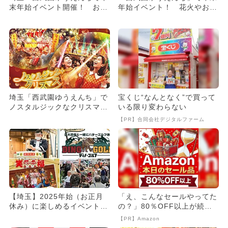
末年始イベント開催！ お餅
年始イベント！ 花火やお正
つきやお正月遊びを親子満喫
月遊び＆お年玉や振る舞い酒
も
埼玉「西武園ゆうえんち」で
宝くじ“なんとなく”で買って
ノスタルジックなクリスマス
いる限り変わらない
イベント！ 花火の特別演出
【PR】合同会社デジタルファーム
も
【埼玉】2025年始（お正月
「え、こんなセールやってた
休み）に楽しめるイベント8
の？」80％OFF以上が続々
選 無料イベントも！
登場！Amazonの本気が...
【PR】Amazon