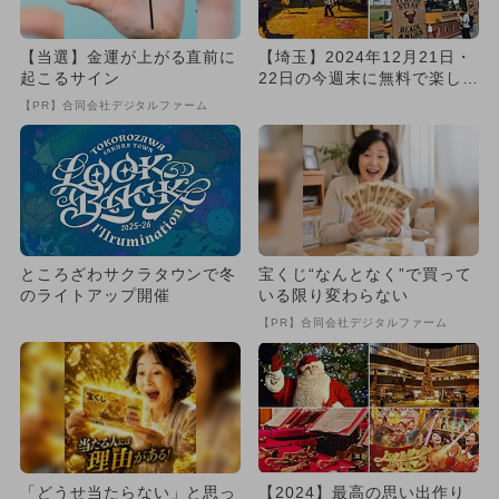
【当選】金運が上がる直前に
【埼玉】2024年12月21日・
起こるサイン
22日の今週末に無料で楽しめ
るイベント7選
【PR】合同会社デジタルファーム
ところざわサクラタウンで冬
宝くじ“なんとなく”で買って
のライトアップ開催
いる限り変わらない
【PR】合同会社デジタルファーム
「どうせ当たらない」と思っ
【2024】最高の思い出作り