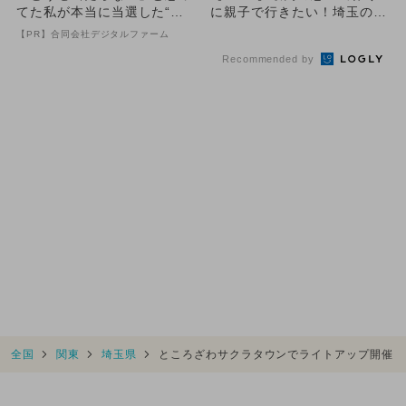
てた私が本当に当選した“買
に親子で行きたい！埼玉のお
い方”がこれ
すすめクリスマスイベント
【PR】合同会社デジタルファーム
8...
Recommended by
全国
関東
埼玉県
ところざわサクラタウンでライトアップ開催 