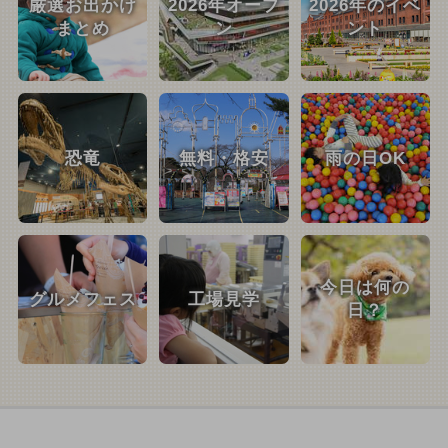
厳選お出かけ
2026年オープ
2026年のイベ
まとめ
ン
ント
恐竜
無料・格安
雨の日OK
今日は何の
グルメフェス
工場見学
日？