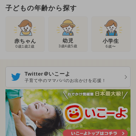
子どもの年齢から探す
幼児
赤ちゃん
小学生
3歳4歳5歳
0歳1歳2歳
6歳〜
Twitter＠いこーよ
子育て中のママパパのお出かけを応援！