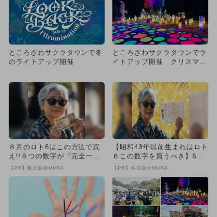
ところざわサクラタウンで冬
ところざわサクラタウンでラ
のライトアップ開催
イトアップ開催 クリスマス
マルシェ＆キャンドルナイト
も
８月のロト6はこの方法で買
【昭和43年以前生まれはロト
え!!６つの数字が『完全一
６この数字を買うべき】6つ
致』する方法
の数字が「完全一致」する
【PR】株式会社MURA
【PR】株式会社MURA
方...