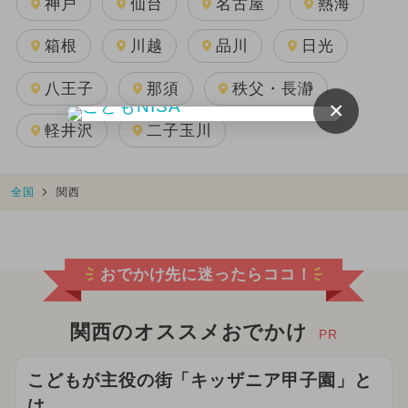
神戸
仙台
名古屋
熱海
箱根
川越
品川
日光
八王子
那須
秩父・長瀞
×
軽井沢
二子玉川
全国
関西
おでかけ先に迷ったらココ！
関西のオススメおでかけ
PR
こどもが主役の街「キッザニア甲子園」と
は