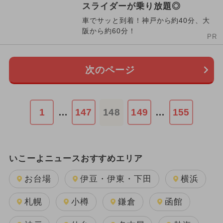
スライダーが乗り放題◎
車でサッと到着！神戸から約40分、大
阪から約60分！
PR
次のページ
1
…
147
148
149
…
155
いこーよニュースおすすめエリア
お台場
伊豆・伊東・下田
横浜
札幌
小樽
鎌倉
函館