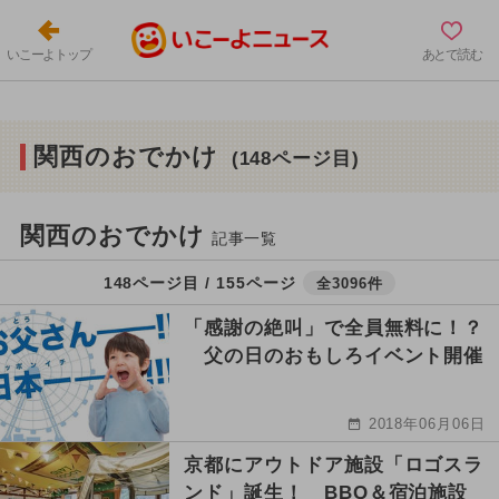
いこーよトップ
あとで読む
関西のおでかけ
(148ページ目)
関西のおでかけ
記事一覧
148ページ目 / 155ページ
全3096件
「感謝の絶叫」で全員無料に！？
父の日のおもしろイベント開催
2018年06月06日
京都にアウトドア施設「ロゴスラ
ンド」誕生！ BBQ＆宿泊施設