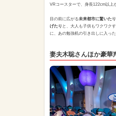
VRコースターで、身長122cm以
目の前に広がる
未来都市に驚いたり
げたり
と、大人も子供もワクワクす
に、あの勉強机の引き出しに入った
妻夫木聡さんほか豪華