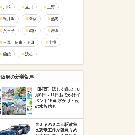
川崎
立川
上野
軽井沢
新宿
熱海
八王子
箱根
鎌倉
伊豆・伊東・下田
小樽
函館
浜松
大阪府の新着記事
【関西】涼しく遊ぶ！8
月8日～11日おでかけイ
ベント15選 水かけ・夜
の水族館も
タミヤのミニ四駆教室
＆恐竜工作が阪急うめ