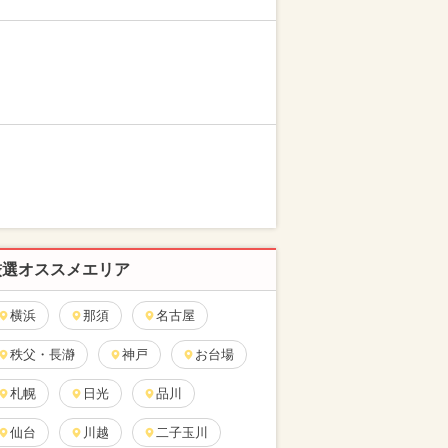
厳選オススメエリア
横浜
那須
名古屋
秩父・長瀞
神戸
お台場
札幌
日光
品川
仙台
川越
二子玉川