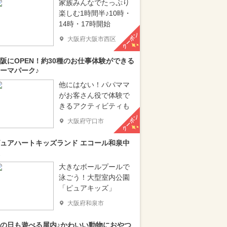
家族みんなでたっぷり
楽しむ1時間半♪10時・
14時・17時開始
クーポン
大阪府大阪市西区
阪にOPEN！約30種のお仕事体験ができる
ーマパーク♪
他にはない！パパママ
がお客さん役で体験で
きるアクティビティも
クーポン
大阪府守口市
ュアハートキッズランド エコール和泉中
大きなボールプールで
泳ごう！大型室内公園
「ピュアキッズ」
大阪府和泉市
の日も遊べる屋内♪かわいい動物におやつ