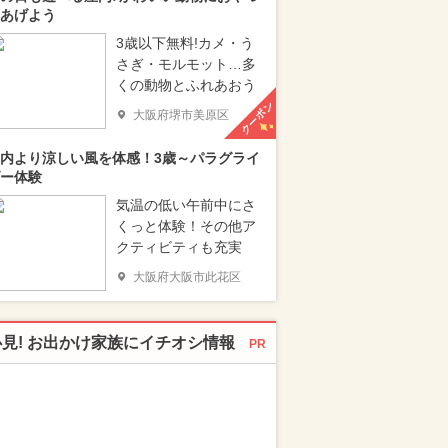
あげよう
3歳以下無料!カメ・う
さぎ・モルモット…多
くの動物とふれあおう
クーポン
大阪府堺市美原区
内より涼しい風を体感！3歳～パラグライ
ー体験
気温の低い午前中にさ
くっと体験！その他ア
クティビティも充実
大阪府大阪市此花区
必見! お出かけ家族にイチオシ情報
PR