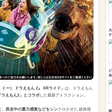
大
テ
ピ
央
イ ミー） ドラえもん 2』 XRライド」
は、ドラえもん
E ドラえもん2」とコラボ
した最新アトラクション。
と、疾走中の重力感覚などをシン
クロさせた 超体感
雨