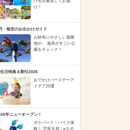
け先を厳選してお届
け！
円・格安のお出かけガイド
お財布にやさしい遊園
地や、 遊具がすごい公
園をチェック！
生日特典＆割引2026
おでかけバースデーア
イデア20選
026年ニューオープン！
ポケパーク！バイク体
験！ 宇宙兄弟！eスポ