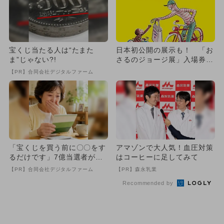
宝くじ当たる人は“たまた
日本初公開の展示も！ 「お
ま”じゃない?!
さるのジョージ展」入場券プ
レゼント
【PR】合同会社デジタルファーム
「宝くじを買う前に〇〇をす
アマゾンで大人気！血圧対策
るだけです」7億当選者が続
はコーヒーに足してみて
出
【PR】合同会社デジタルファーム
【PR】森永乳業
Recommended by