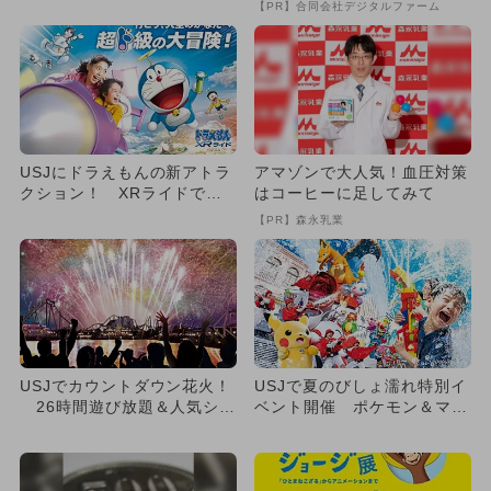
【PR】合同会社デジタルファーム
USJにドラえもんの新アトラ
アマゾンで大人気！血圧対策
クション！ XRライドで大
はコーヒーに足してみて
空を大冒険
【PR】森永乳業
USJでカウントダウン花火！
USJで夏のびしょ濡れ特別イ
26時間遊び放題＆人気ショ
ベント開催 ポケモン＆マリ
ー復活も
オなど人気者大集合！