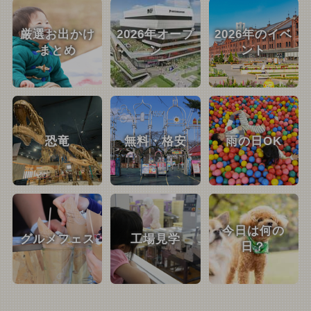
厳選お出かけ
2026年オープ
2026年のイベ
まとめ
ン
ント
恐竜
無料・格安
雨の日OK
今日は何の
グルメフェス
工場見学
日？