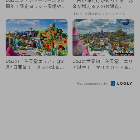
USJニンテンドーワールド5
「占い師だけが知ってる〝お
周年！限定ヨッシー登場やエ
金が増える人の共通点〟」
リア貸切など特別企画が満載
【PR】合同会社デジタルファーム
USJの「任天堂エリア」は2
USJに世界初「任天堂」エリ
月4日開業！ クッパ城＆新
ア誕生！ マリオカート＆ク
ライド紹介
ッパ城も
Recommended by