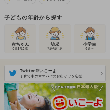
子どもの年齢から探す
幼児
赤ちゃん
小学生
3歳4歳5歳
0歳1歳2歳
6歳〜
Twitter＠いこーよ
子育て中のママパパのお出かけを応援！