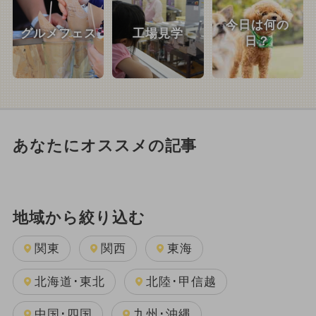
今日は何の
グルメフェス
工場見学
日？
あなたにオススメの記事
地域から絞り込む
関東
関西
東海
北海道･東北
北陸･甲信越
中国･四国
九州･沖縄