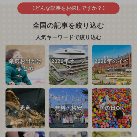
どんな記事をお探しですか？
全国の記事を絞り込む
人気キーワードで絞り込む
厳選お出かけ
2026年オープ
2026年のイベ
まとめ
ン
ント
恐竜
無料・格安
雨の日OK