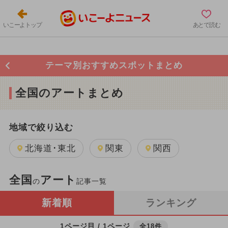
いこーよトップ
あとで読む
テーマ別おすすめスポットまとめ
全国のアートまとめ
地域で絞り込む
北海道･東北
関東
関西
全国
アート
の
記事一覧
新着順
ランキング
1ページ目 / 1ページ
全18件