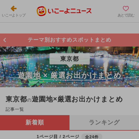
いこーよトップ
あとで読む
テーマ別おすすめスポットまとめ
東京都
遊園地 × 厳選お出かけまとめ
東京都
遊園地×厳選お出かけまとめ
の
記事一覧
新着順
ランキング
1ページ目 / 2ページ
全24件