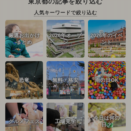
東京都の記事を絞り込む
人気キーワードで絞り込む
厳選お出かけ
2026年オープ
2026年のイベ
まとめ
ン
ント
恐竜
無料・格安
雨の日OK
今日は何の
グルメフェス
工場見学
日？