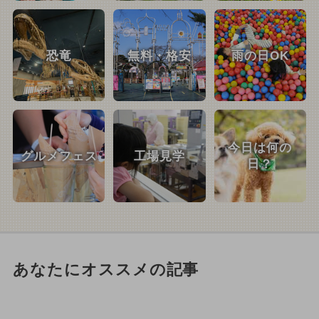
恐竜
無料・格安
雨の日OK
今日は何の
グルメフェス
工場見学
日？
あなたにオススメの記事