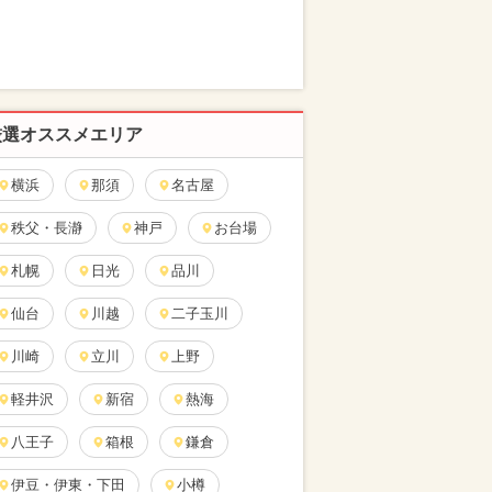
厳選オススメエリア
横浜
那須
名古屋
秩父・長瀞
神戸
お台場
札幌
日光
品川
仙台
川越
二子玉川
川崎
立川
上野
軽井沢
新宿
熱海
八王子
箱根
鎌倉
伊豆・伊東・下田
小樽