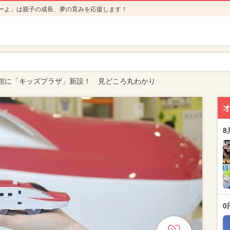
ーよ」は親子の成長、夢の育みを応援します！
館に「キッズプラザ」新設！ 見どころ丸わかり
8
0