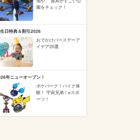
地や、 遊具がすごい公
園をチェック！
生日特典＆割引2026
おでかけバースデーア
イデア20選
026年ニューオープン！
ポケパーク！バイク体
験！ 宇宙兄弟！eスポ
ーツ！