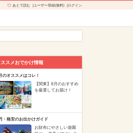
あとで読む
ユーザー登録(無料)
ログイン
オススメおでかけ情報
月のオススメはコレ！
【関東】8月のおすすめ
を厳選してお届け！
円・格安のお出かけガイド
お財布にやさしい遊園