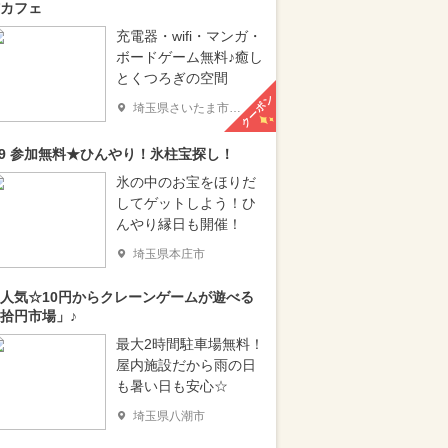
カフェ
充電器・wifi・マンガ・
ボードゲーム無料♪癒し
とくつろぎの空間
クーポン
埼玉県さいたま市大宮区
/9 参加無料★ひんやり！氷柱宝探し！
氷の中のお宝をほりだ
してゲットしよう！ひ
んやり縁日も開催！
埼玉県本庄市
人気☆10円からクレーンゲームが遊べる
拾円市場」♪
最大2時間駐車場無料！
屋内施設だから雨の日
も暑い日も安心☆
埼玉県八潮市