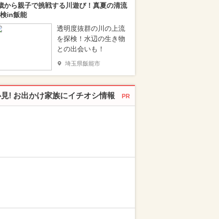
歳から親子で挑戦する川遊び！真夏の清流
検in飯能
透明度抜群の川の上流
を探検！水辺の生き物
との出会いも！
埼玉県飯能市
必見! お出かけ家族にイチオシ情報
PR