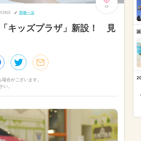
43
4月26日
西條一法
「キッズプラザ」新設！ 見
誕
2
る場合がございます。
さい。