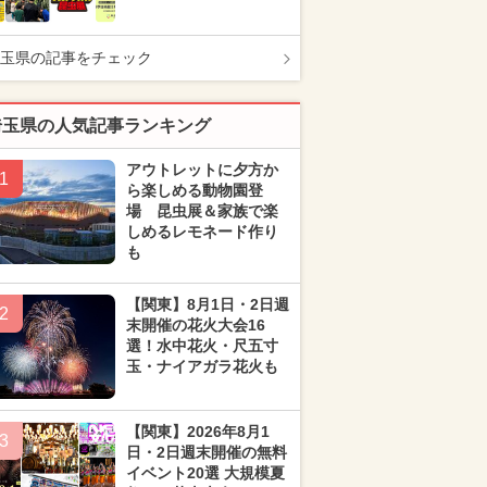
玉県の記事をチェック
埼玉県の人気記事ランキング
アウトレットに夕方か
1
ら楽しめる動物園登
場 昆虫展＆家族で楽
しめるレモネード作り
も
【関東】8月1日・2日週
2
末開催の花火大会16
選！水中花火・尺五寸
玉・ナイアガラ花火も
【関東】2026年8月1
3
日・2日週末開催の無料
イベント20選 大規模夏