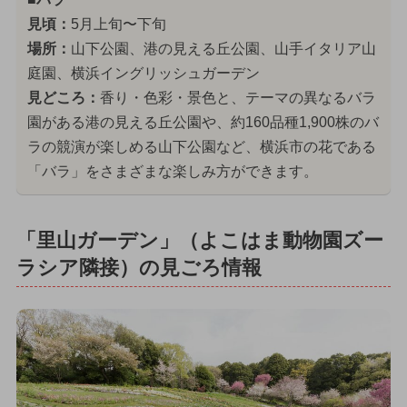
見頃：
5月上旬〜下旬
場所：
山下公園、港の見える丘公園、山手イタリア山
庭園、横浜イングリッシュガーデン
見どころ：
香り・色彩・景色と、テーマの異なるバラ
園がある港の見える丘公園や、約160品種1,900株のバ
ラの競演が楽しめる山下公園など、横浜市の花である
「バラ」をさまざまな楽しみ方ができます。
「里山ガーデン」（よこはま動物園ズー
ラシア隣接）の見ごろ情報