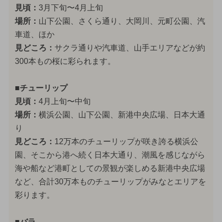
見頃：
3月下旬〜4月上旬
場所：
山下公園、さくら通り、大岡川、元町公園、汽
車道、ほか
見どころ：
サクラ通りや汽車道、山手エリアなどが約
300本もの桜に彩られます。
■チューリップ
見頃：
4月上旬〜中旬
場所：
横浜公園、山下公園、新港中央広場、日本大通
り
見どころ：
12万本のチューリップが咲き誇る横浜公
園、そこから港へ続く日本大通り、潮風を感じながら
海や船など港町としての景観が楽しめる新港中央広場
など、合計30万本ものチューリップがみなとエリアを
彩ります。
■バラ