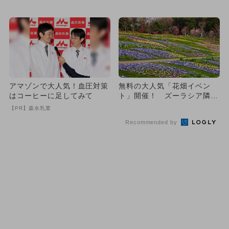
の街歩きも
プラリーも
アマゾンで大人気！血圧対策
無料の大人気「花畑イベン
はコーヒーに足してみて
ト」開催！ ズーラシア隣接
で1日満喫
【PR】森永乳業
Recommended by