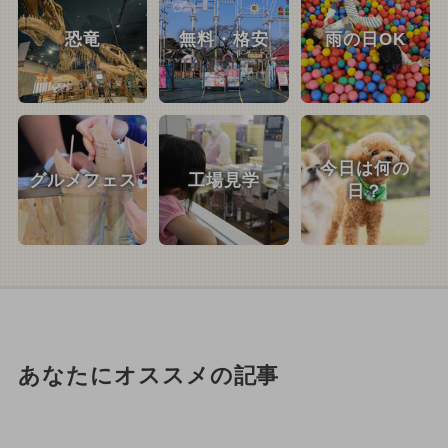
恐竜
無料・格安
雨の日OK
今日は何の
グルメフェス
工場見学
日？
あなたにオススメの記事