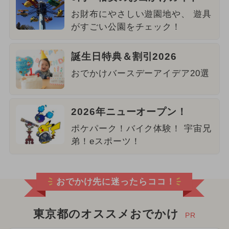
お財布にやさしい遊園地や、 遊具
がすごい公園をチェック！
誕生日特典＆割引2026
おでかけバースデーアイデア20選
2026年ニューオープン！
ポケパーク！バイク体験！ 宇宙兄
弟！eスポーツ！
おでかけ先に迷ったらココ！
東京都のオススメおでかけ
PR