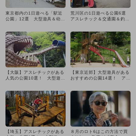
東京都内の1日遊べる「駅近
荒川区の1日遊べる公園6選
公園」12選 大型遊具＆幼児
アスレチック＆交通園＆釣り
向け多数
堀も！
【大阪】アスレチックがある
【東京近郊】大型遊具がある
人気の公園10選！ 大型遊具
おすすめの公園14選！ アス
や超ロングすべり台も
レチックやふわふわ遊具も
【埼玉】アスレチックがある
８月のロト6はこの方法で買