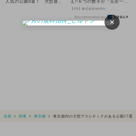
人気の公園9選！ 大型遊具
え!!６つの数字が『完全一
や本格コースも
致』する方法
【PR】株式会社MURA
Recommended by
×
全国
関東
東京都
東京都内の大型アスレチックがある公園17選