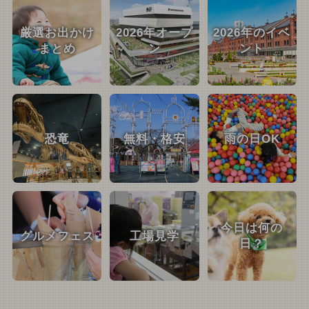
厳選お出かけ
2026年オープ
2026年のイベ
まとめ
ン
ント
恐竜
無料・格安
雨の日OK
今日は何の
グルメフェス
工場見学
日？