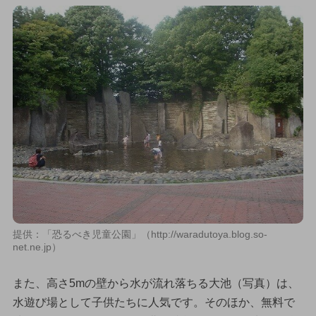
提供：「恐るべき児童公園」（http://waradutoya.blog.so-
net.ne.jp）
また、高さ5mの壁から水が流れ落ちる大池（写真）は、
水遊び場として子供たちに人気です。そのほか、無料で