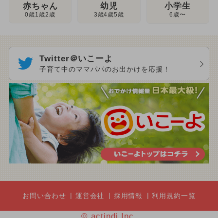
幼児
赤ちゃん
小学生
3歳4歳5歳
0歳1歳2歳
6歳〜
Twitter＠いこーよ
子育て中のママパパのお出かけを応援！
お問い合わせ
運営会社
採用情報
利用規約一覧
© actindi Inc.