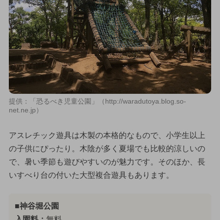
提供：「恐るべき児童公園」（http://waradutoya.blog.so-
net.ne.jp）
アスレチック遊具は木製の本格的なもので、小学生以上
の子供にぴったり。木陰が多く夏場でも比較的涼しいの
で、暑い季節も遊びやすいのが魅力です。そのほか、長
いすべり台の付いた大型複合遊具もあります。
■神谷堀公園
入園料：
無料