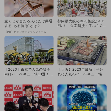
宝くじが当たる人にだけ共通
都内最大級のBBQ施設がOP
する“ある特徴”とは？
EN！ 公園隣接・手ぶらO
K・海鮮直送も
【PR】合同会社デジタルファーム
【2023】東京で人気の親子
【大阪】2023年最新！子連
向けバーベキュー場10選！手
れに人気のバーベキュー場10
ぶらOK&持ち込み可
選 手ぶらOKから雨天O...