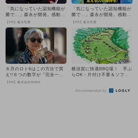
「気になっていた認知機能が
「気になっていた認知機能が
菌で…」森永が開発。感動の
菌で…」森永が開発。感動の
70代続出
70代続出
【PR】森永乳業
【PR】森永乳業
８月のロト6はこの方法で買
横須賀に快適BBQ場！ 手ぶ
え!!６つの数字が『完全一
らOK・片付け不要＆ソファ
致』する方法
で海を一望
【PR】株式会社MURA
Recommended by