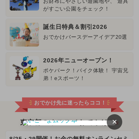
お財布にやさしい遊園地や、 遊具
がすごい公園をチェック！
誕生日特典＆割引2026
おでかけバースデーアイデア20選
2026年ニューオープン！
ポケパーク！バイク体験！ 宇宙兄
弟！eスポーツ！
おでかけ先に迷ったらココ！
×
東京都のオススメおでかけ
PR
8/25・29開催！お金の無料オンラインセミ