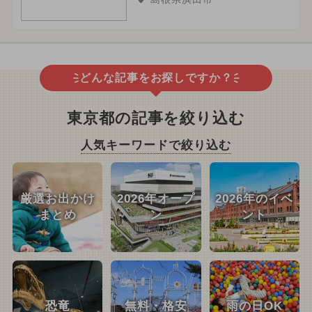
どんな記事をお探しですか？
東京都の記事を絞り込む
人気キーワードで絞り込む
厳選お出かけ
2026年オープ
2026年のイベ
まとめ
ン
ント
恐竜
無料・格安
雨の日OK