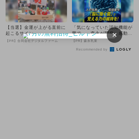
【当選】金運が上がる直前に
「気になっていた認知機能が
×
起こるサイン
菌で…」森永が開発。感動の
70代続出
【PR】合同会社デジタルファーム
【PR】森永乳業
Recommended by