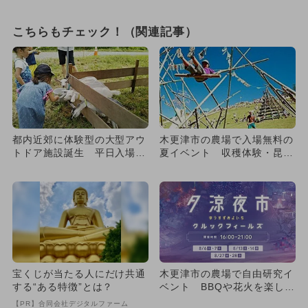
こちらもチェック！（関連記事）
都内近郊に体験型の大型アウ
木更津市の農場で入場無料の
トドア施設誕生 平日入場無
夏イベント 収穫体験・昆
料でお得
虫・遊具も
宝くじが当たる人にだけ共通
木更津市の農場で自由研究イ
する“ある特徴”とは？
ベント BBQや花火を楽しめ
る夕市も
【PR】合同会社デジタルファーム