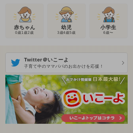
幼児
赤ちゃん
小学生
3歳4歳5歳
0歳1歳2歳
6歳〜
Twitter＠いこーよ
子育て中のママパパのお出かけを応援！