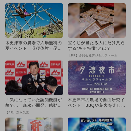
木更津市の農場で入場無料の
宝くじが当たる人にだけ共通
夏イベント 収穫体験・昆
する“ある特徴”とは？
虫・遊具も
【PR】合同会社デジタルファーム
「気になっていた認知機能が
木更津市の農場で自由研究イ
菌で…」森永が開発。感動の
ベント BBQや花火を楽しめ
70代続出
る夕市も
【PR】森永乳業