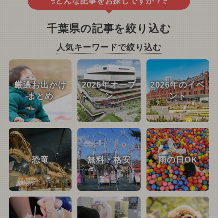
どんな記事をお探しですか？
千葉県の記事を絞り込む
人気キーワードで絞り込む
厳選お出かけ
2026年オープ
2026年のイベ
まとめ
ン
ント
恐竜
無料・格安
雨の日OK