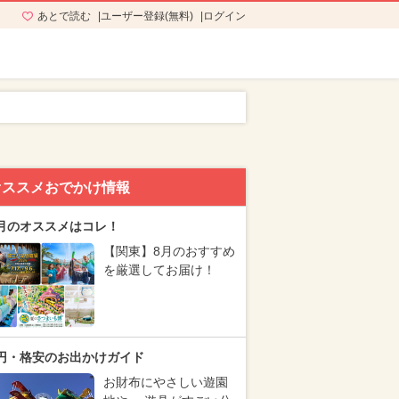
あとで読む
ユーザー登録(無料)
ログイン
オススメおでかけ情報
月のオススメはコレ！
【関東】8月のおすすめ
を厳選してお届け！
円・格安のお出かけガイド
お財布にやさしい遊園