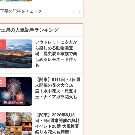
玉県の記事をチェック
埼玉県の人気記事ランキング
アウトレットに夕方か
1
ら楽しめる動物園登
場 昆虫展＆家族で楽
しめるレモネード作り
も
【関東】8月1日・2日週
2
末開催の花火大会16
選！水中花火・尺五寸
玉・ナイアガラ花火も
【関東】2026年8月8
3
日・9日週末開催の無料
イベント20選 大規模夏
祭り＆花火も満喫！