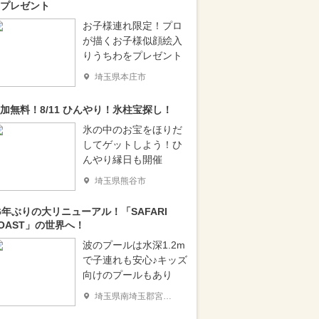
プレゼント
お子様連れ限定！プロ
が描くお子様似顔絵入
りうちわをプレゼント
埼玉県本庄市
加無料！8/11 ひんやり！氷柱宝探し！
氷の中のお宝をほりだ
してゲットしよう！ひ
んやり縁日も開催
埼玉県熊谷市
6年ぶりの大リニューアル！「SAFARI
OAST」の世界へ！
波のプールは水深1.2m
で子連れも安心♪キッズ
向けのプールもあり
埼玉県南埼玉郡宮代町