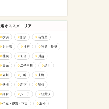
厳選オススメエリア
横浜
那須
名古屋
お台場
神戸
秩父・長瀞
札幌
仙台
川越
日光
二子玉川
品川
立川
川崎
上野
熱海
新宿
箱根
鎌倉
八王子
軽井沢
伊豆・伊東・下田
浜松