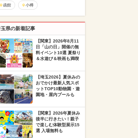
函館
小樽
埼玉県の新着記事
【関東】2026年8月11
日「山の日」開催の無
料イベント10選 夏祭り
＆水遊び＆映画も満喫
【埼玉2026】夏休みの
おでかけ最新人気スポ
ットTOP10動物園・遊
園地・屋内プールも
【関東】2026年夏休み
後半に行きたい！親子
で楽しむ体験型展示15
選 入場無料も