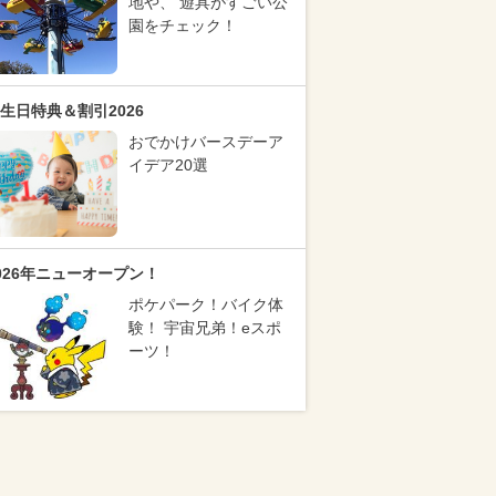
地や、 遊具がすごい公
園をチェック！
生日特典＆割引2026
おでかけバースデーア
イデア20選
026年ニューオープン！
ポケパーク！バイク体
験！ 宇宙兄弟！eスポ
ーツ！