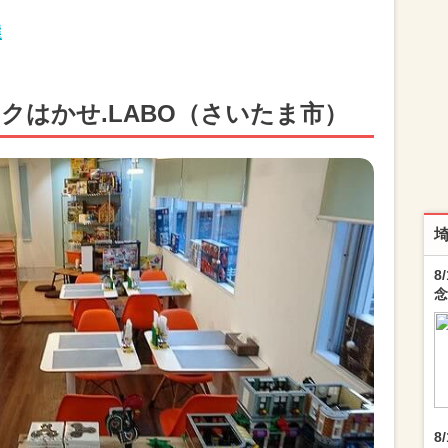
選
クはかせ.LABO（さいたま市）
8
念
8