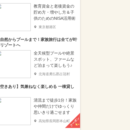
教育資金と老後資金の
貯め方・増やし方＆子
供のためのNISA活用術
東京都港区
自然からプールまで！家族旅行は全てが叶
リゾートへ
全天候型プールや絶景
スポット、ファームな
ど泊まって楽しもう♪
北海道勇払郡占冠村
空きあり】気兼ねなく楽しめる 一棟貸し
清流まで徒歩1分！家族
や仲間だけでゆっくり
思いきり過ごせます
クーポン
高知県長岡郡本山町