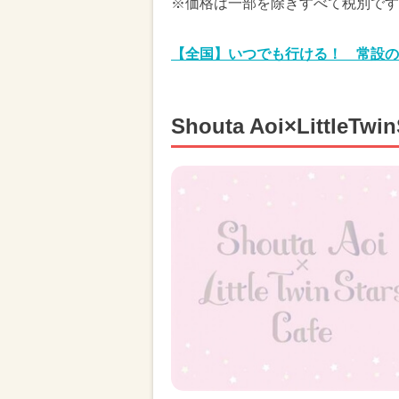
※価格は一部を除きすべて税別です
【全国】いつでも行ける！ 常設の
Shouta Aoi×LittleT