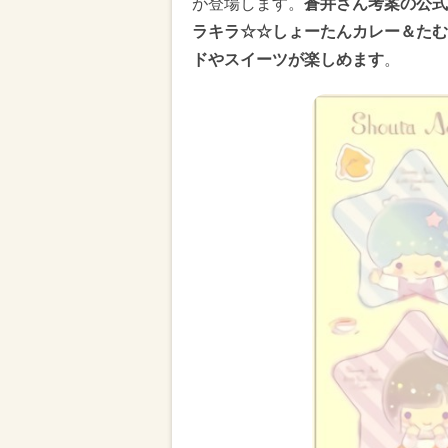
が登場します。
蒼井さん考案の公式
ラキラ☆☆しょーたんカレー＆たむた
ドやスイーツが楽しめます
。