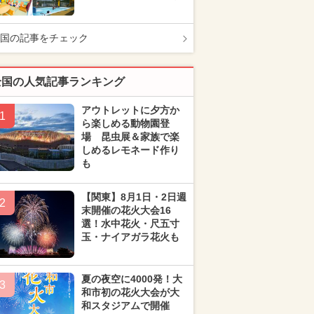
国の記事をチェック
全国の人気記事ランキング
アウトレットに夕方か
1
ら楽しめる動物園登
場 昆虫展＆家族で楽
しめるレモネード作り
も
【関東】8月1日・2日週
2
末開催の花火大会16
選！水中花火・尺五寸
玉・ナイアガラ花火も
夏の夜空に4000発！大
3
和市初の花火大会が大
和スタジアムで開催