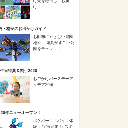
け先を厳選してお届
け！
円・格安のお出かけガイド
お財布にやさしい遊園
地や、 遊具がすごい公
園をチェック！
生日特典＆割引2026
おでかけバースデーア
イデア20選
026年ニューオープン！
ポケパーク！バイク体
験！ 宇宙兄弟！eスポ