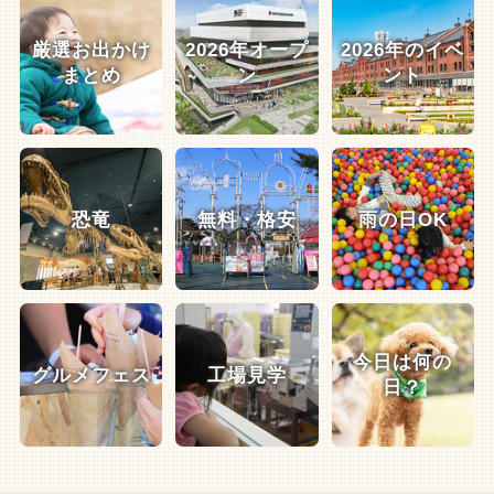
厳選お出かけ
2026年オープ
2026年のイベ
まとめ
ン
ント
恐竜
無料・格安
雨の日OK
今日は何の
グルメフェス
工場見学
日？