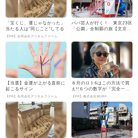
「宝くじ、運じゃなかった」
パパ芸人が行く！ 東京23区
当たる人は“同じこと”してる
「公園」全制覇の旅【文京区
編】
【PR】合同会社デジタルファーム
【当選】金運が上がる直前に
８月のロト6はこの方法で買
起こるサイン
え!!６つの数字が『完全一
致』する方法
【PR】合同会社デジタルファーム
【PR】株式会社MURA