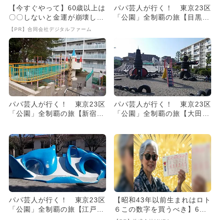
【今すぐやって】60歳以上は
パパ芸人が行く！ 東京23区
〇〇しないと金運が崩壊しま
「公園」全制覇の旅【目黒区
す
編】
【PR】合同会社デジタルファーム
パパ芸人が行く！ 東京23区
パパ芸人が行く！ 東京23区
「公園」全制覇の旅【新宿区
「公園」全制覇の旅【大田区
編】
編】
パパ芸人が行く！ 東京23区
【昭和43年以前生まれはロト
「公園」全制覇の旅【江戸川
６この数字を買うべき】6つ
区編】
の数字が「完全一致」する