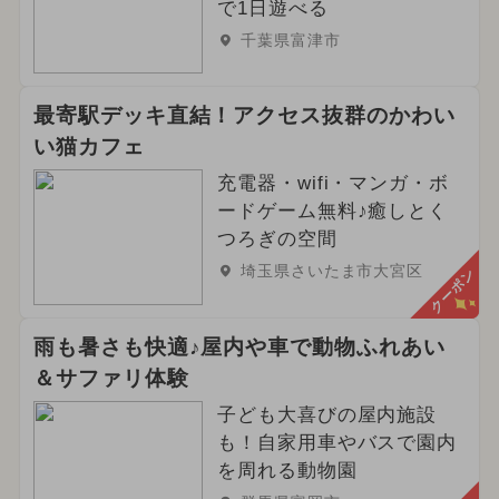
で1日遊べる
千葉県富津市
最寄駅デッキ直結！アクセス抜群のかわい
い猫カフェ
充電器・wifi・マンガ・ボ
ードゲーム無料♪癒しとく
つろぎの空間
埼玉県さいたま市大宮区
クーポン
雨も暑さも快適♪屋内や車で動物ふれあい
＆サファリ体験
子ども大喜びの屋内施設
も！自家用車やバスで園内
を周れる動物園