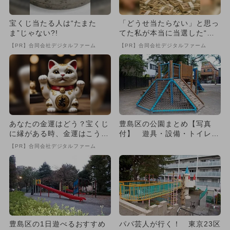
宝くじ当たる人は“たまた
「どうせ当たらない」と思っ
ま”じゃない?!
てた私が本当に当選した“買
い方”がこれ
【PR】合同会社デジタルファーム
【PR】合同会社デジタルファーム
あなたの金運はどう？宝くじ
豊島区の公園まとめ【写真
に縁がある時、金運はこう変
付】 遊具・設備・トイレも
わる
一挙紹介
【PR】合同会社デジタルファーム
豊島区の1日遊べるおすすめ
パパ芸人が行く！ 東京23区