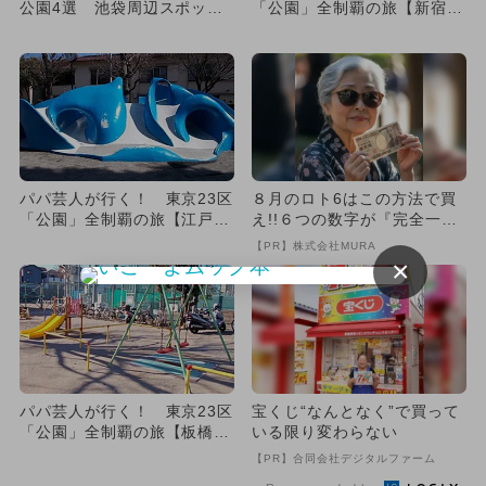
公園4選 池袋周辺スポット
「公園」全制覇の旅【新宿区
多数
編】
パパ芸人が行く！ 東京23区
８月のロト6はこの方法で買
「公園」全制覇の旅【江戸川
え!!６つの数字が『完全一
区編】
致』する方法
【PR】株式会社MURA
×
パパ芸人が行く！ 東京23区
宝くじ“なんとなく”で買って
「公園」全制覇の旅【板橋区
いる限り変わらない
編】
【PR】合同会社デジタルファーム