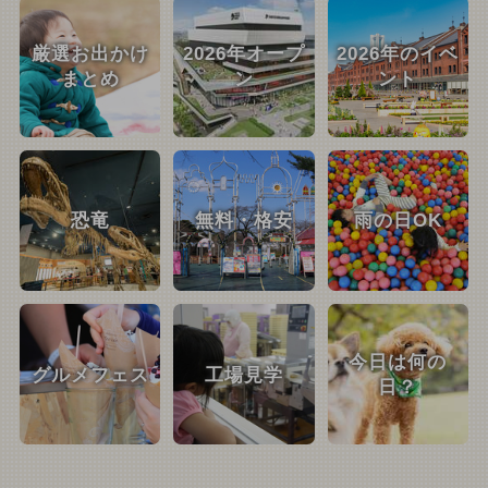
厳選お出かけ
2026年オープ
2026年のイベ
まとめ
ン
ント
恐竜
無料・格安
雨の日OK
今日は何の
グルメフェス
工場見学
日？