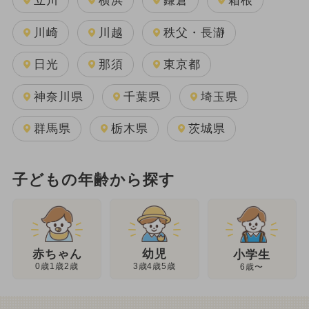
立川
横浜
鎌倉
箱根
川崎
川越
秩父・長瀞
日光
那須
東京都
神奈川県
千葉県
埼玉県
群馬県
栃木県
茨城県
子どもの年齢から探す
幼児
赤ちゃん
小学生
3歳4歳5歳
0歳1歳2歳
6歳〜