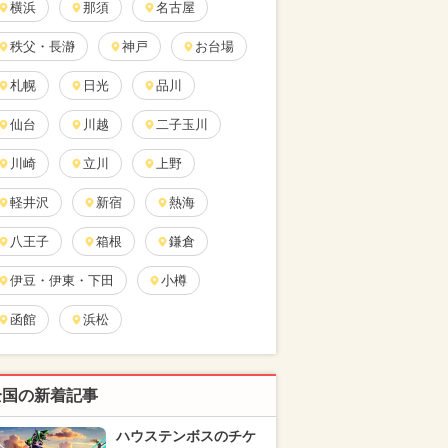
横浜
那須
名古屋
秩父・長瀞
神戸
お台場
札幌
日光
品川
仙台
川越
二子玉川
川崎
立川
上野
軽井沢
新宿
熱海
八王子
箱根
鎌倉
伊豆・伊東・下田
小樽
函館
浜松
全国の新着記事
ハウステンボスのチケ