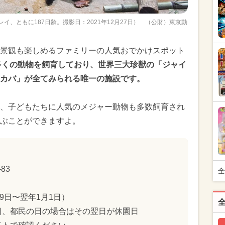
、ともに187日齢。撮影日：2021年12月27日） （公財）東京動
景観も楽しめるファミリーの人気おでかけスポット
点と多くの動物を飼育しており、世界三大珍獣の「ジャイ
カバ」が全てみられる唯一の施設です。
、子どもたちに人気のメジャー動物も多数飼育され
ぶことができますよ。
83
全
9日〜翌年1月1日）
日、都民の日の場合はその翌日が休園日