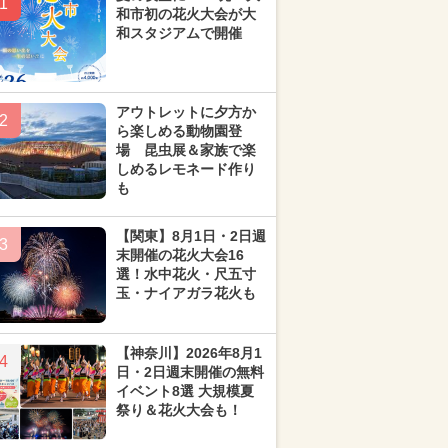
1
和市初の花火大会が大
和スタジアムで開催
アウトレットに夕方か
2
ら楽しめる動物園登
場 昆虫展＆家族で楽
しめるレモネード作り
も
【関東】8月1日・2日週
3
末開催の花火大会16
選！水中花火・尺五寸
玉・ナイアガラ花火も
【神奈川】2026年8月1
4
日・2日週末開催の無料
イベント8選 大規模夏
祭り＆花火大会も！