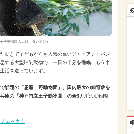
王子動物園の旦旦（タンタン）
た動きで子どもからも人気の高いジャイアントパン
息する大型哺乳動物で、一日の半分を睡眠、もう半
生活を送っています。
で話題の「恩賜上野動物園」、国内最大の飼育数を
兵庫の「神戸市立王子動物園」の全3カ所
の動物園
をチェック！