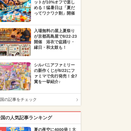
ットが10%オフで楽し
める！猛暑日は「夏だ
ってワクワク割」開催
入場無料の屋上夏祭り
が京都髙島屋で8/22-23
開催 浴衣で盆踊り・
縁日・和太鼓も！
シルバニアファミリー
の新作くじが8/22にフ
ァミマで先行発売！全7
賞を一挙紹介♪
国の記事をチェック
全国の人気記事ランキング
夏の夜空に4000発！大