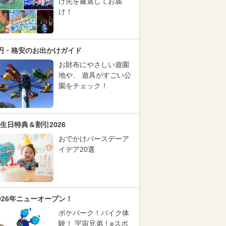
け先を厳選してお届
け！
円・格安のお出かけガイド
お財布にやさしい遊園
地や、 遊具がすごい公
園をチェック！
生日特典＆割引2026
おでかけバースデーア
イデア20選
026年ニューオープン！
ポケパーク！バイク体
験！ 宇宙兄弟！eスポ