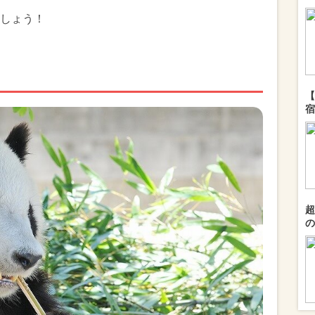
しょう！
【
宿
超
の