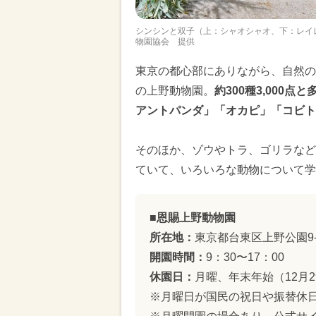
シンシンと双子（上：シャオシャオ、下：レイレイ
物園協会 提供
東京の都心部にありながら、自然の
の上野動物園。
約300種3,000
アントパンダ」「オカピ」「コビト
そのほか、ゾウやトラ、ゴリラなど
ていて、いろいろな動物について学
■恩賜上野動物園
所在地：
東京都台東区上野公園9-
開園時間：
9：30〜17：00
休園日：
月曜、年末年始（12月2
※月曜日が国民の祝日や振替休