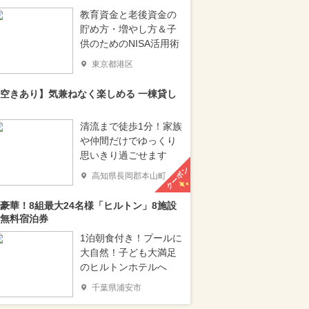
教育資金と老後資金の
貯め方・増やし方＆子
供のためのNISA活用術
東京都港区
空きあり】気兼ねなく楽しめる 一棟貸し
清流まで徒歩1分！家族
や仲間だけでゆっくり
思いきり過ごせます
クーポン
高知県長岡郡本山町
豪華！8組最大24名様「ヒルトン」8施設
無料宿泊券
1泊朝食付き！プールに
大自然！子ども大満足
のヒルトンホテルへ
千葉県浦安市