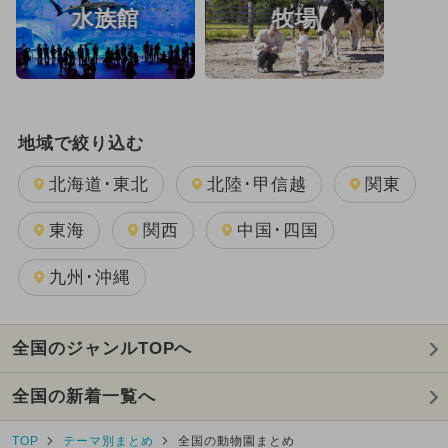
水族館
牧場
2025年8月のイベント
観光
夏休み（観光）
2025年10月のイベント
地域で絞り込む
外遊び（屋外遊び場）
北海道･東北
北陸･甲信越
関東
2025年9月のイベント
1日中遊べる
東海
関西
中国･四国
クリスマス
夏休み（格安）
九州･沖縄
夏休み（穴場）
穴場
お正月
厳選お出かけまとめ
2020年オープン
全国のジャンルTOPへ
全国の新着一覧へ
TOP
テーマ別まとめ
全国の動物園まとめ