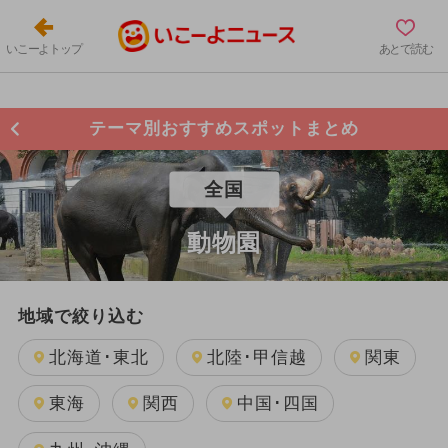
いこーよトップ
あとで読む
テーマ別おすすめスポットまとめ
全国
動物園
地域で絞り込む
北海道･東北
北陸･甲信越
関東
東海
関西
中国･四国