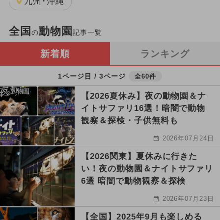
九州･沖縄
全国
動物園
の
記事一覧
新着順
ランキング
1ページ目 / 3ページ
全60件
【2026夏休み】夜の動物園＆ナ
イトサファリ16選！暗闇で動物
観察＆探検・子供無料も
2026年07月24日
【2026関東】夏休みに行きた
い！夜の動物園＆ナイトサファリ
6選 暗闇で動物観察＆探検
2026年07月23日
【全国】2025年9月も楽しめる