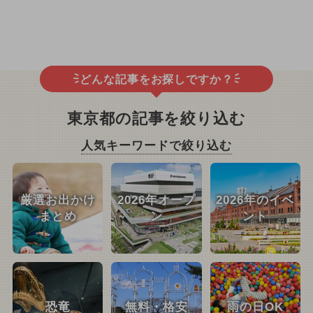
どんな記事をお探しですか？
東京都の記事を絞り込む
人気キーワードで絞り込む
厳選お出かけ
2026年オープ
2026年のイベ
まとめ
ン
ント
恐竜
無料・格安
雨の日OK