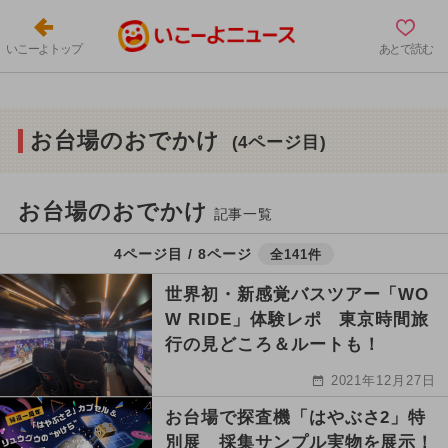
いこーよトップ
あとで読む
お台場のおでかけ
(4ページ目)
お台場のおでかけ
記事一覧
4ページ目 / 8ページ
全141件
世界初・新感覚バスツアー「WO
W RIDE」体験レポ 東京時間旅
行の見どころ＆ルートも！
2021年12月27日
お台場で探査機「はやぶさ2」特
別展 採集サンプル実物を展示！