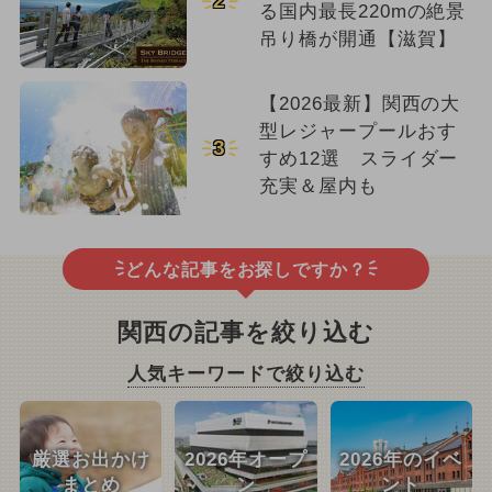
2
る国内最長220mの絶景
吊り橋が開通【滋賀】
【2026最新】関西の大
型レジャープールおす
3
すめ12選 スライダー
充実＆屋内も
どんな記事をお探しですか？
関西の記事を絞り込む
人気キーワードで絞り込む
厳選お出かけ
2026年オープ
2026年のイベ
まとめ
ン
ント