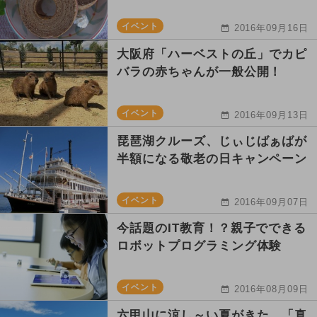
イベント
2016年09月16日
大阪府「ハーベストの丘」でカピ
バラの赤ちゃんが一般公開！
イベント
2016年09月13日
琵琶湖クルーズ、じぃじばぁばが
半額になる敬老の日キャンペーン
イベント
2016年09月07日
今話題のIT教育！？親子でできる
ロボットプログラミング体験
イベント
2016年08月09日
六甲山に涼し～い夏がきた。「真