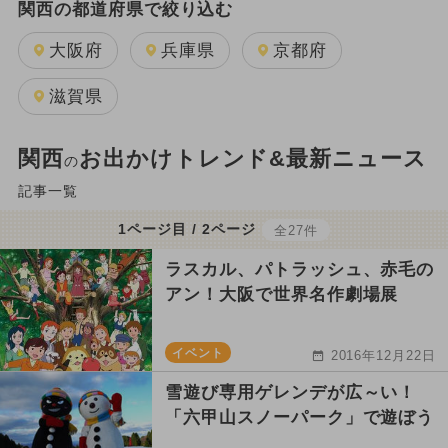
関西の都道府県で絞り込む
大阪府
兵庫県
京都府
滋賀県
関西
お出かけトレンド&最新ニュース
の
記事一覧
1ページ目 / 2ページ
全27件
ラスカル、パトラッシュ、赤毛の
アン！大阪で世界名作劇場展
イベント
2016年12月22日
雪遊び専用ゲレンデが広～い！
「六甲山スノーパーク」で遊ぼう