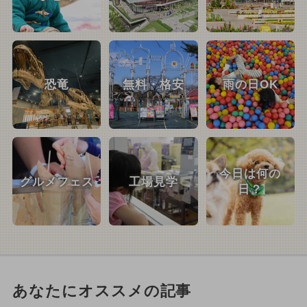
恐竜
無料・格安
雨の日OK
今日は何の
グルメフェス
工場見学
日？
あなたにオススメの記事