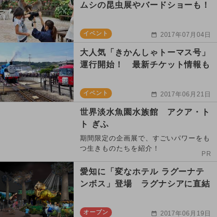
ムシの昆虫展やバードショーも！
イベント
2017年07月04日
大人気「きかんしゃトーマス号」
運行開始！ 最新チケット情報も
イベント
2017年06月21日
世界淡水魚園水族館 アクア・ト
ト ぎふ
期間限定の企画展で、すごいパワーをも
つ生きものたちを紹介！
PR
愛知に「変なホテル ラグーナテ
ンボス」登場 ラグナシアに直結
オープン
2017年06月19日