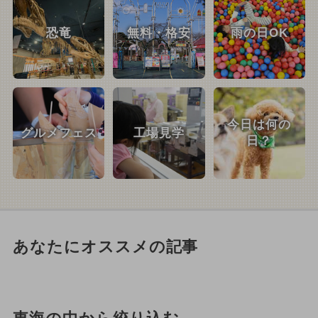
恐竜
無料・格安
雨の日OK
今日は何の
グルメフェス
工場見学
日？
あなたにオススメの記事