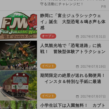
守る活動にチャレンジだ！
PR
静岡に「富士ジュラシックウェ
イ」誕生 大型恐竜＆鳴き声も体
感
オープン
2017年07月31日
人気観光地で「恐竜迷路」に挑
戦！ 冒険型体験アトラクション
イベント
2017年07月19日
期間限定の絶景が送れる郵便局！
インスタ＆特別な手紙に最適
イベント
2017年07月07日
小学生以下は入園無料！ カブト