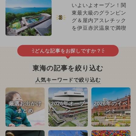
いよいよオープン！関
東最大級のグランピン
3
グ＆屋内アスレチック
を伊豆赤沢温泉で満喫
どんな記事をお探しですか？
東海の記事を絞り込む
人気キーワードで絞り込む
厳選お出かけ
2026年オープ
2026年のイベ
まとめ
ン
ント