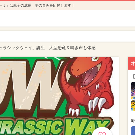
ーよ」は親子の成長、夢の育みを応援します！
ュラシックウェイ」誕生 大型恐竜＆鳴き声も体感
【
0