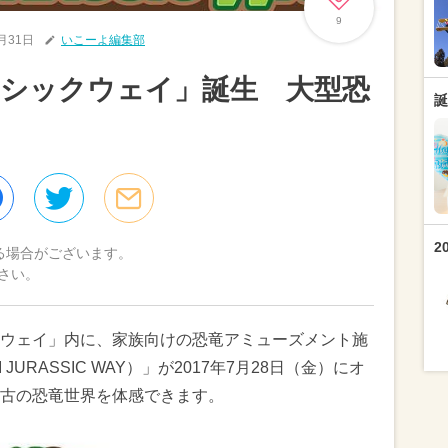
9
7月31日
いこーよ編集部
ラシックウェイ」誕生 大型恐
誕
2
る場合がございます。
さい。
ウェイ」内に、家族向けの恐竜アミューズメント施
URASSIC WAY）」が2017年7月28日（金）にオ
古の恐竜世界を体感できます。