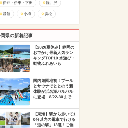
伊豆・伊東・下田
軽井沢
函館
小樽
浜松
静岡県の新着記事
【2026夏休み】静岡の
おでかけ最新人気ラン
キングTOP10 水遊び・
動物ふれあいも
国内遊園地初！プール
とサウナでととのう新
体験が浜名湖パルパル
に登場 8/22-30まで
【東海】駅から歩いて1
0分以内の電車で行ける
「道の駅」13選！ご当