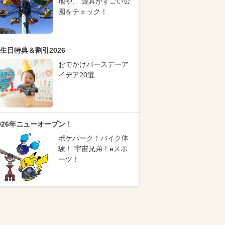
地や、 遊具がすごい公
園をチェック！
生日特典＆割引2026
おでかけバースデーア
イデア20選
026年ニューオープン！
ポケパーク！バイク体
験！ 宇宙兄弟！eスポ
ーツ！