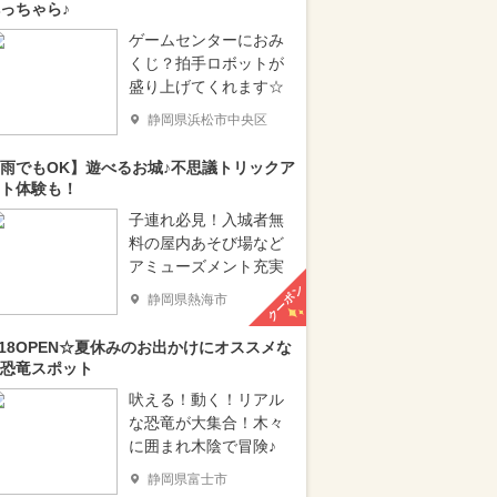
っちゃら♪
ゲームセンターにおみ
くじ？拍手ロボットが
盛り上げてくれます☆
静岡県浜松市中央区
雨でもOK】遊べるお城♪不思議トリックア
ト体験も！
子連れ必見！入城者無
料の屋内あそび場など
アミューズメント充実
クーポン
静岡県熱海市
/18OPEN☆夏休みのお出かけにオススメな
恐竜スポット
吠える！動く！リアル
な恐竜が大集合！木々
に囲まれ木陰で冒険♪
静岡県富士市