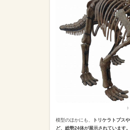
ト
模型のほかにも、
トリケラトプスや
ど、総勢24体が展示されています