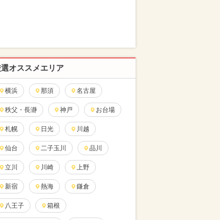
厳選オススメエリア
横浜
那須
名古屋
秩父・長瀞
神戸
お台場
札幌
日光
川越
仙台
二子玉川
品川
立川
川崎
上野
新宿
熱海
鎌倉
八王子
箱根