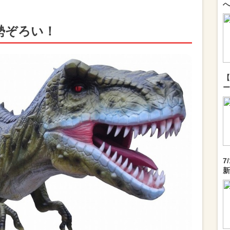
へ
勢ぞろい！
【
ー
7
新