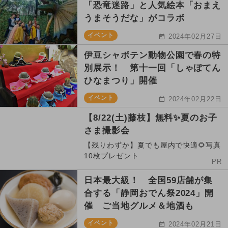
「恐竜迷路」と人気絵本「おまえ
うまそうだな」がコラボ
イベント
2024年02月27日
伊豆シャボテン動物公園で春の特
別展示！ 第十一回「しゃぼてん
ひなまつり」開催
イベント
2024年02月22日
【8/22(土)藤枝】無料✨夏のお子
さま撮影会
【残りわずか】夏でも屋内で快適🌻写真
10枚プレゼント
PR
日本最大級！ 全国59店舗が集
合する「静岡おでん祭2024」開
催 ご当地グルメ＆地酒も
イベント
2024年02月21日