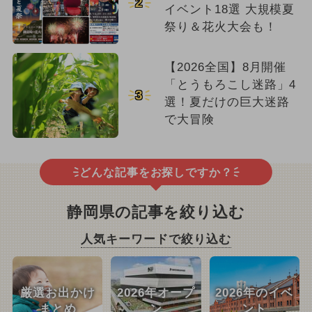
2
イベント18選 大規模夏
祭り＆花火大会も！
【2026全国】8月開催
「とうもろこし迷路」4
3
選！夏だけの巨大迷路
で大冒険
どんな記事をお探しですか？
静岡県の記事を絞り込む
人気キーワードで絞り込む
厳選お出かけ
2026年オープ
2026年のイベ
まとめ
ン
ント