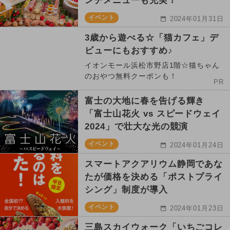
ンチメニューも充実！
イベント
2024年01月31日
3歳から遊べる☆「猫カフェ」デ
ビューにもおすすめ♪
イオンモール浜松市野店1階☆猫ちゃん
のおやつ無料クーポンも！
PR
富士の大地に春を告げる輝き
「富士山花火 vs スピードウェイ
2024」で壮大な光の競演
イベント
2024年01月24日
スマートアクアリウム静岡であな
たが価格を決める「ポストプライ
シング」制度が導入
イベント
2024年01月23日
三島スカイウォーク「いちごコレ