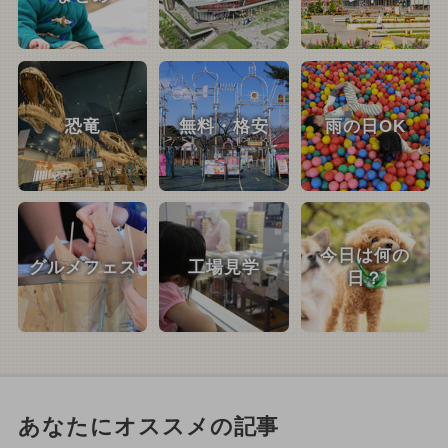
恐竜
無料・格安
雨の日OK
今日は何の
グルメフェス
工場見学
日？
あなたにオススメの記事