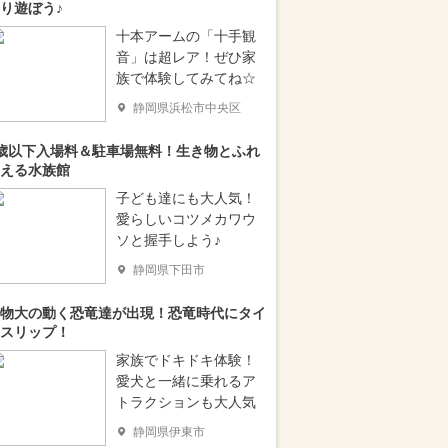
り遊ぼう♪
十本アームの「十手観
音」は超レア！ぜひ家
族で体験してみてね☆
静岡県浜松市中央区
歳以下入場料＆駐車場無料！生き物とふれ
える水族館
子ども達にも大人気！
愛らしいコツメカワウ
ソと握手しよう♪
静岡県下田市
物大の動く恐竜達が出現！恐竜時代にタイ
スリップ！
家族でドキドキ体験！
愛犬と一緒に乗れるア
トラクションも大人気
静岡県伊東市