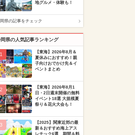
地グルメ・体験も！
岡県の記事をチェック
静岡県の人気記事ランキング
【東海】2026年8月＆
1
夏休みにおすすめ！親
子向けおでかけ先＆イ
ベントまとめ
【東海】2026年8月1
2
日・2日週末開催の無料
イベント18選 大規模夏
祭り＆花火大会も！
【2025】関東近郊の最
3
新＆おすすめ海上アス
レチック6選 期間＆料