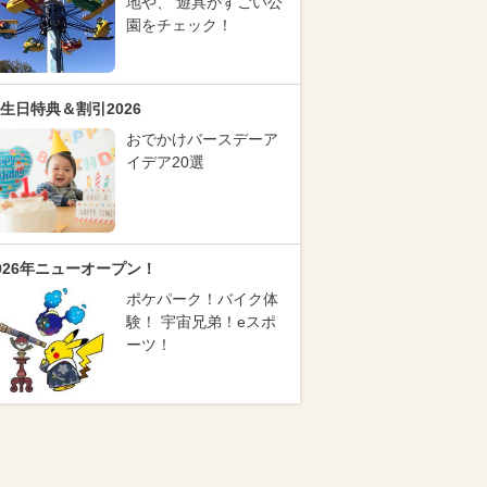
地や、 遊具がすごい公
園をチェック！
生日特典＆割引2026
おでかけバースデーア
イデア20選
026年ニューオープン！
ポケパーク！バイク体
験！ 宇宙兄弟！eスポ
ーツ！