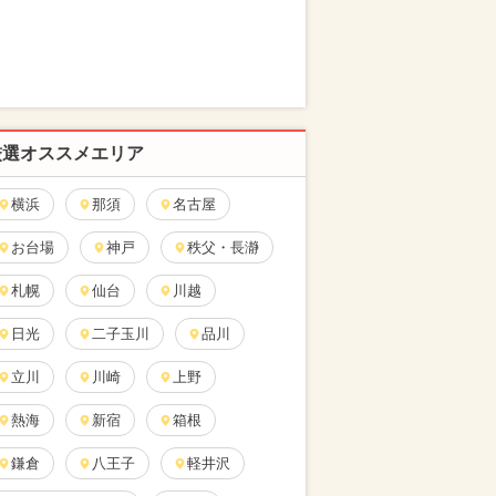
厳選オススメエリア
横浜
那須
名古屋
お台場
神戸
秩父・長瀞
札幌
仙台
川越
日光
二子玉川
品川
立川
川崎
上野
熱海
新宿
箱根
鎌倉
八王子
軽井沢