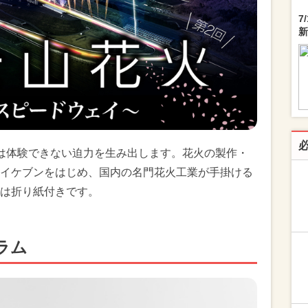
7
新
は体験できない迫力を生み出します。花火の製作・
イケブンをはじめ、国内の名門花火工業が手掛ける
は折り紙付きです。
ラム