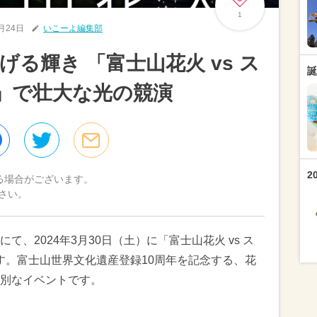
1
1月24日
いこーよ編集部
る輝き 「富士山花火 vs ス
誕
4」で壮大な光の競演
2
る場合がございます。
さい。
、2024年3月30日（土）に「富士山花火 vs ス
ます。富士山世界文化遺産登録10周年を記念する、花
別なイベントです。