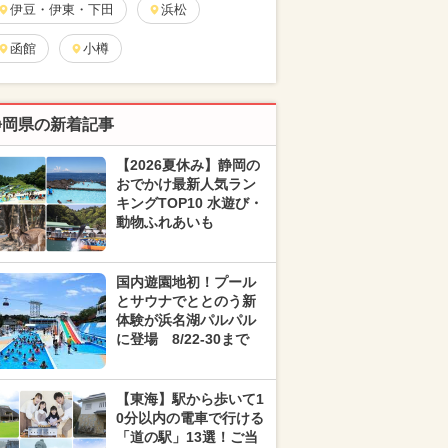
伊豆・伊東・下田
浜松
函館
小樽
静岡県の新着記事
【2026夏休み】静岡の
おでかけ最新人気ラン
キングTOP10 水遊び・
動物ふれあいも
国内遊園地初！プール
とサウナでととのう新
体験が浜名湖パルパル
に登場 8/22-30まで
【東海】駅から歩いて1
0分以内の電車で行ける
「道の駅」13選！ご当