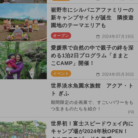
裾野市にシルバニアファミリーの
新キャンプサイトが誕生 隣接遊
園地のテーマエリアも
オープン
2024年07月19日
愛媛県で自然の中で親子の絆を深
める1泊2日プログラム「ままと
こCAMP」開催！
イベント
2024年05月30日
世界淡水魚園水族館 アクア・ト
ト ぎふ
期間限定の企画展で、すごいパワーをも
つ生きものたちを紹介！
PR
世界初！富士スピードウェイ内に
キャンプ場が2024年秋OPEN！