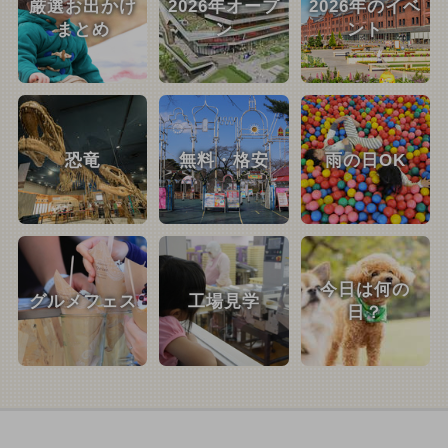
厳選お出かけ
2026年オープ
2026年のイベ
まとめ
ン
ント
恐竜
無料・格安
雨の日OK
今日は何の
グルメフェス
工場見学
日？