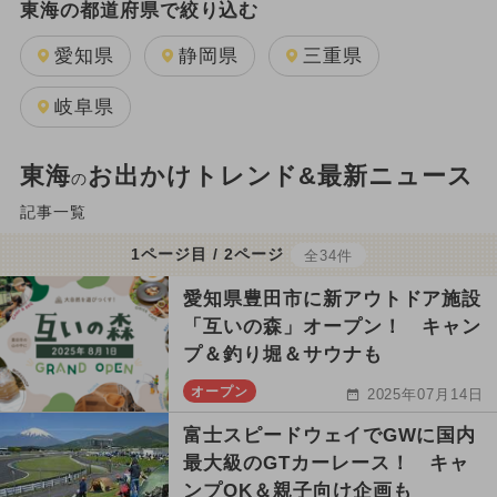
東海の都道府県で絞り込む
愛知県
静岡県
三重県
岐阜県
東海
お出かけトレンド&最新ニュース
の
記事一覧
1ページ目 / 2ページ
全34件
愛知県豊田市に新アウトドア施設
「互いの森」オープン！ キャン
プ＆釣り堀＆サウナも
オープン
2025年07月14日
富士スピードウェイでGWに国内
最大級のGTカーレース！ キャ
ンプOK＆親子向け企画も