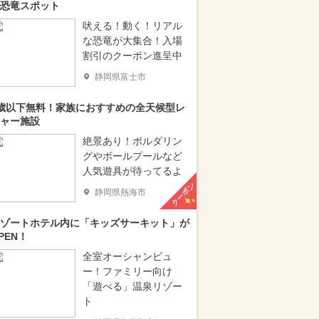
恐竜スポット
吠える！動く！リアル
な恐竜が大集合！入場
割引のクーポン進呈中
静岡県富士市
歳以下無料！家族におすすめの全天候型レ
ャー施設
絶景あり！ボルダリン
グやボールプールなど
人気遊具が待ってるよ
クーポン
静岡県熱海市
ゾートホテル内に「キッズサーキット」が
PEN！
全室オーシャンビュ
ー！ファミリー向け
「遊べる」温泉リゾー
ト