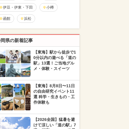
伊豆・伊東・下田
小樽
函館
浜松
静岡県の新着記事
【東海】駅から徒歩で1
0分以内の遊べる「道の
駅」13選！ご当地グル
メ・体験・スイーツ
【東海】8月8日〜11日
の自由研究イベント11
選 科学・生きもの・工
作体験も
【2026全国】猛暑を避
けて涼しい「道の駅」7