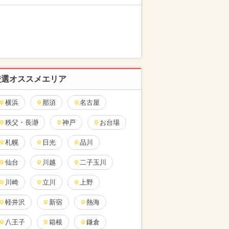
厳選オススメエリア
横浜
那須
名古屋
秩父・長瀞
神戸
お台場
札幌
日光
品川
仙台
川越
二子玉川
川崎
立川
上野
軽井沢
新宿
熱海
八王子
箱根
鎌倉