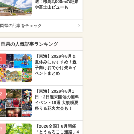
選！標高2,000mの絶景
や富士山ビューも
岡県の記事をチェック
静岡県の人気記事ランキング
【東海】2026年8月＆
1
夏休みにおすすめ！親
子向けおでかけ先＆イ
ベントまとめ
【東海】2026年8月1
2
日・2日週末開催の無料
イベント18選 大規模夏
祭り＆花火大会も！
【2026全国】8月開催
3
「とうもろこし迷路」4