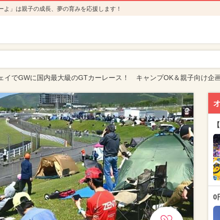
ーよ」は親子の成長、夢の育みを応援します！
ェイでGWに国内最大級のGTカーレース！ キャンプOK＆親子向け企
【
0