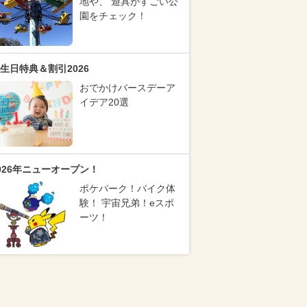
地や、 遊具がすごい公
園をチェック！
生日特典＆割引2026
おでかけバースデーア
イデア20選
026年ニューオープン！
ポケパーク！バイク体
験！ 宇宙兄弟！eスポ
ーツ！