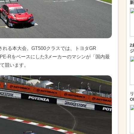
新
2
れる本大会。GT500クラスでは、トヨタGR
ジ
VIC TYPE-Rをベースにした3メーカーのマシンが「国内最
て競います。
リ
O