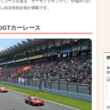
てコースを巡る「サーキットサファリ」や場内での
しめる特別企画が満載です。
のGTカーレース
み
が
7