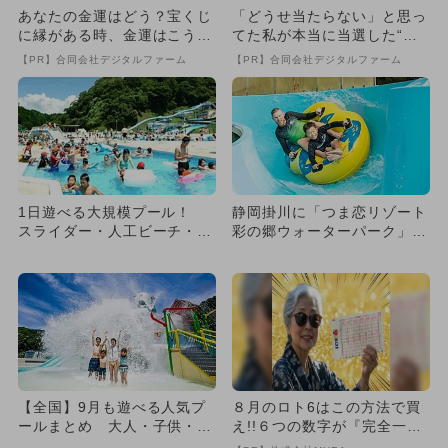
あなたの金運はどう？宝くじ
「どうせ当たらない」と思っ
に縁がある時、金運はこう変
てた私が本当に当選した“買
わる
い方”がこれ
【PR】合同会社デジタルファーム
【PR】合同会社デジタルファーム
1日遊べる大規模プール！
静岡掛川に「つま恋リゾート
スライダー・人工ビーチ・オ
彩の郷ウォーターパーク」が
ムツもOK
OPEN！ ナイトプールや
温...
【全国】9月も遊べる人気プ
８月のロト6はこの方法で買
ールまとめ 大人・子供・幼
え!!６つの数字が『完全一
児も満喫
致』する方法