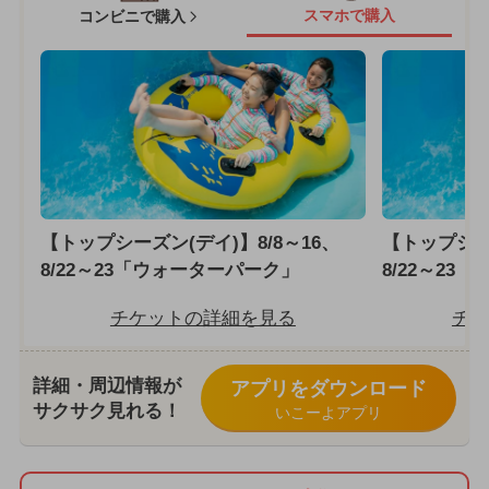
スマホで購入
コンビニで購入
【トップシーズン(デイ)】8/8～16、
【トップシーズ
8/22～23「ウォーターパーク」
8/22～23
チケットの詳細を見る
チケ
詳細・周辺情報が
アプリをダウンロード
サクサク見れる！
いこーよアプリ