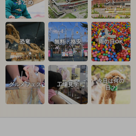
まとめ
ン
ント
恐竜
無料・格安
雨の日OK
今日は何の
グルメフェス
工場見学
日？