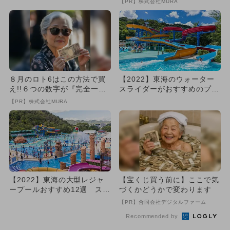
【PR】株式会社MURA
８月のロト6はこの方法で買
【2022】東海のウォーター
え!!６つの数字が『完全一
スライダーがおすすめのプー
致』する方法
ル7選 幼児向けも
【PR】株式会社MURA
【2022】東海の大型レジャ
【宝くじ買う前に】ここで気
ープールおすすめ12選 スラ
づくかどうかで変わります
イダー充実＆屋内も
【PR】合同会社デジタルファーム
Recommended by