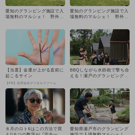
愛知のグランピング施設で入
愛知のグランピング施設で入
場無料のマルシェ！ 野外音
場無料のマルシェ！ 野外音
楽イベントやワークショップ
楽イベントやワークショップ
も
も
【当選】金運が上がる直前に
BBQしながら水鉄砲で撃ち合
起こるサイン
える！瀬戸のグランピング施
設に夏限定エリア登場
【PR】合同会社デジタルファーム
８月のロト6はこの方法で買
愛知県瀬戸市のグランピング
え!!６つの数字が『完全一
施設で入場無料マルシェ！