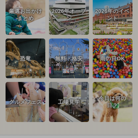
厳選お出かけ
2026年オープ
2026年のイベ
まとめ
ン
ント
恐竜
無料・格安
雨の日OK
今日は何の
グルメフェス
工場見学
日？