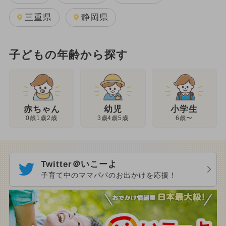
三重県
静岡県
子どもの年齢から探す
幼児
赤ちゃん
小学生
3歳4歳5歳
0歳1歳2歳
6歳〜
Twitter＠いこーよ
子育て中のママパパのお出かけを応援！