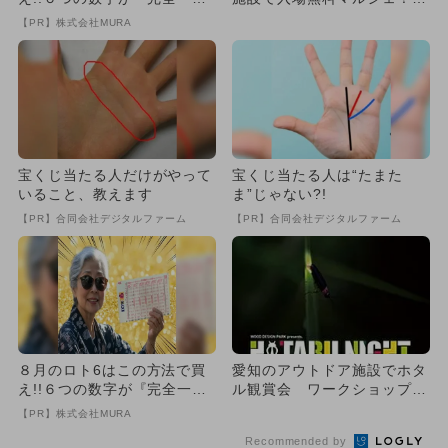
致』する方法
ワークショップ満載＆川遊び
【PR】株式会社MURA
も
宝くじ当たる人だけがやって
宝くじ当たる人は“たまた
いること、教えます
ま”じゃない?!
【PR】合同会社デジタルファーム
【PR】合同会社デジタルファーム
８月のロト6はこの方法で買
愛知のアウトドア施設でホタ
え!!６つの数字が『完全一
ル観賞会 ワークショップ＆
致』する方法
グルメも
【PR】株式会社MURA
Recommended by